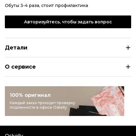
Обуты 3-4 раза, стоит профилактика
Авторизуйтесь, чтобы задать вопрос
Детали
SAINT LAURENT Черные босоножки из лакированной к
О сервисе
Размер
EU 37,5
Раздел
Женское
Категория
Босоножки
100% оригинал
Бренд
SAINT LAURENT
Каждый заказ проходит проверку
подлинности в офисе Oskelly
Материал обуви
Лакированная кожа
Цвет
Черный
Пыльник
Да
Oskelly