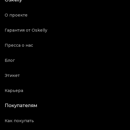
Состояние товара
Отличное состояние
Продавец
Частный продавец
О проекте
Oskelly ID
71630
Гарантия от Oskelly
Пресса о нас
Блог
Этикет
Карьера
Покупателям
Как покупать