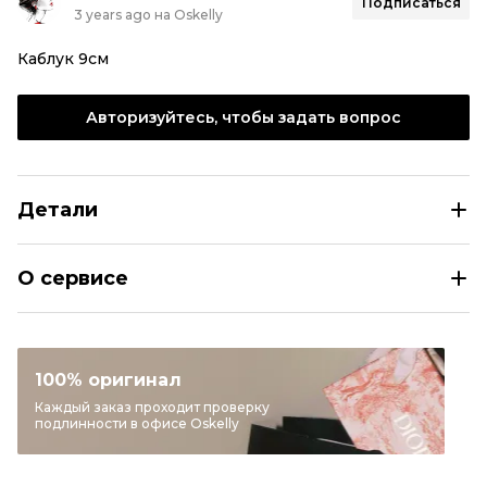
Подписаться
3 years ago на Oskelly
Каблук 9см
Авторизуйтесь, чтобы задать вопрос
Детали
CHRISTIAN DIOR Черные ботильоны из лакированной к
О сервисе
Размер
RU 39,5
Раздел
Женское
Категория
Ботильоны
100% оригинал
Бренд
CHRISTIAN DIOR
Каждый заказ проходит проверку
подлинности в офисе Oskelly
Материал обуви
Лакированная кожа
Цвет
Черный