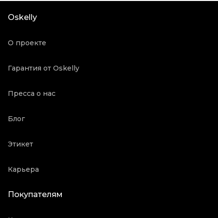
Состояние товара
Хорошее состояние
Oskelly
Продавец
Частный продавец
Oskelly ID
1050824
О проекте
Гарантия от Oskelly
Пресса о нас
Блог
Этикет
Карьера
Покупателям