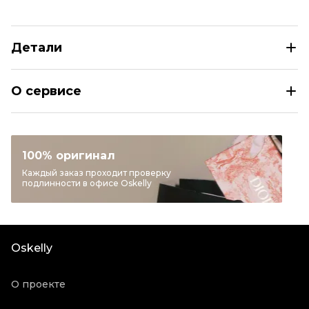
Детали
SAINT LAURENT Коричневые замшевые ботильоны
О сервисе
Размер
EU 37,5
Раздел
Женское
Категория
Ботильоны
100% оригинал
Бренд
SAINT LAURENT
Каждый заказ проходит проверку
подлинности в офисе Oskelly
Материал обуви
Замша
Цвет
Коричневый
Коробка
Да
Oskelly
Состояние товара
Отличное состояние
Продавец
Частный продавец
О проекте
Oskelly ID
29969