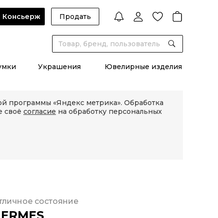
Консьерж
Продать
умки
Украшения
Ювелирные изделия
кой программы «Яндекс метрика». Обработка
е своё
согласие
на обработку персональных
тличное состояние
HERMES