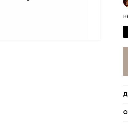
H
Д
H
О
Р