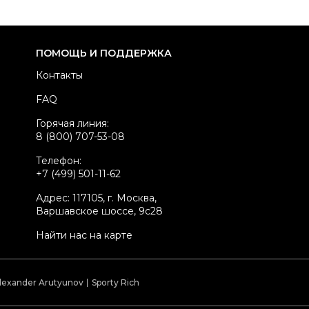
здел
Женское
тегория
Браслеты
ренд
HERMES
ПОМОЩЬ И ПОДДЕРЖКА
атериал украшений
Серебро
Контакты
вет
Серебряный
FAQ
стояние товара
Отличное состояние
Горячая линия:
родавец
Ресейл магазин
8 (800) 707-53-08
kelly ID
3145992
Телефон:
+7 (499) 501-11-62
Адрес: 117105, г. Москва,
Варшавское шоссе, 9с28
Найти нас на карте
lexander Arutyunov
Sporty Rich