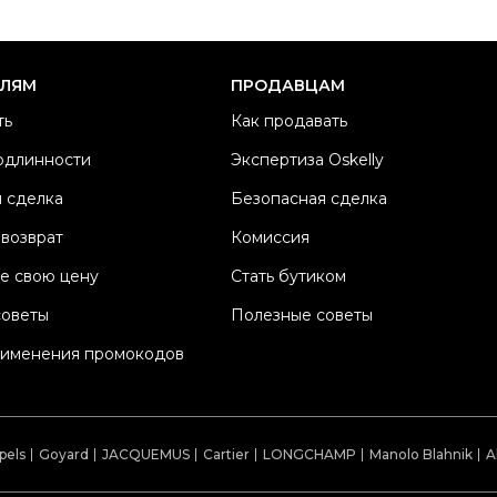
Ра
Ка
Б
ЕЛЯМ
ПРОДАВЦАМ
М
ть
Как продавать
Ц
одлинности
Экспертиза Oskelly
Со
 сделка
Безопасная сделка
П
Os
 возврат
Комиссия
е свою цену
Стать бутиком
советы
Полезные советы
рименения промокодов
pels
Goyard
JACQUEMUS
Cartier
LONGCHAMP
Manolo Blahnik
A