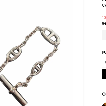
С
1
9
Р
О