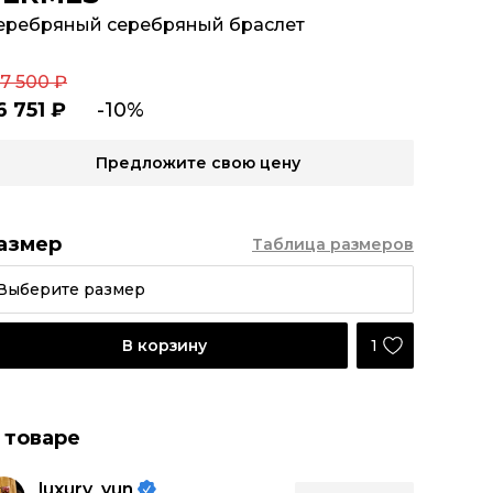
еребряный серебряный браслет
07 500 ₽
6 751 ₽
-10%
Предложите свою цену
азмер
Таблица размеров
Выберите размер
1
В корзину
 товаре
luxury_yun