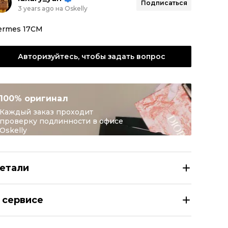
Подписаться
3 years ago на Oskelly
ermes 17CM
Авторизуйтесь, чтобы задать вопрос
100% оригинал
Каждый заказ проходит
проверку подлинности в офисе
Oskelly
етали
ERMES Серебряный серебряный браслет
 сервисе
азмер
CENTIMETERS 17