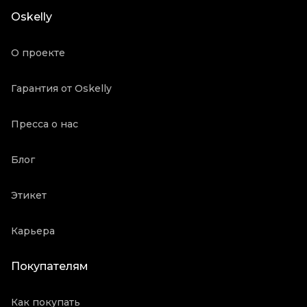
Состояние товара
Хорошее состояние
Oskelly
Продавец
Частный продавец
Oskelly ID
2126442
О проекте
Гарантия от Oskelly
Пресса о нас
Блог
Этикет
Карьера
Покупателям
Как покупать