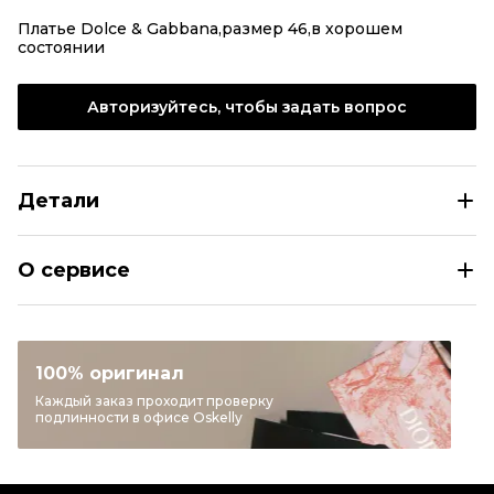
Платье Dolce & Gabbana,размер 46,в хорошем
состоянии
Авторизуйтесь, чтобы задать вопрос
Детали
DOLCE&GABBANA Черное коктейльное платье
О сервисе
Размер
IT 46
Раздел
Женское
Категория
Коктейльные платья
100% оригинал
Бренд
DOLCE&GABBANA
Каждый заказ проходит проверку
подлинности в офисе Oskelly
Материал одежды
Другое
Цвет
Черный