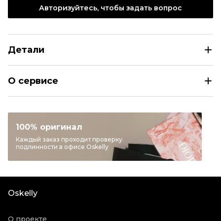
Авторизуйтесь, чтобы задать вопрос
Детали
HERMES Оранжевый кожаный кошелек
О сервисе
Раздел
Женское
Категория
Кошельки
Бренд
HERMES
100% оригинал
Модель
Kelly
Каждый заказ проходит проверку
подлинности в офисе Oskelly
Цвет
Оранжевый
Материал кошельков
Кожа
Коробка
Да
Oskelly
Состояние товара
Отличное состояние
Продавец
Ресейл магазин
О проекте