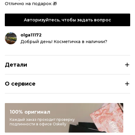
Отлично на подарок 🎁
Авторизуйтесь, чтобы задать вопрос
olga11172
Добрый день! Косметичка в наличии?
Детали
HERMES Розовая хлопковая косметичка
О сервисе
Раздел
Женское
Категория
Косметички
Бренд
HERMES
100% оригинал
Модель
Bride à brac
Каждый заказ проходит проверку
подлинности в офисе Oskelly
Материал сумок
Хлопок