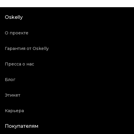
Цвет
Розовый
Длина ручки
Короткие ручки
Oskelly
Состояние товара
Новое с биркой
Продавец
Частный продавец
О проекте
Oskelly ID
3192188
Гарантия от Oskelly
Пресса о нас
Блог
Этикет
Карьера
Покупателям