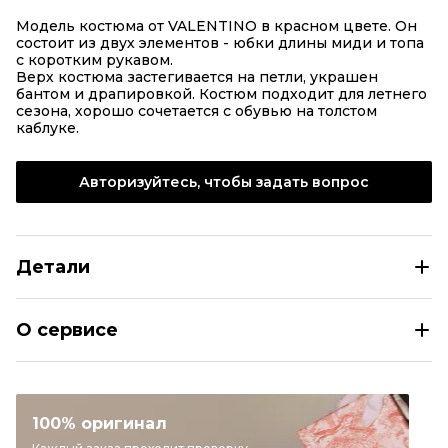
Модель костюма от VALENTINO в красном цвете. Он
состоит из двух элементов - юбки длины миди и топа
с коротким рукавом.
Верх костюма застегивается на петли, украшен
бантом и драпировкой. Костюм подходит для летнего
сезона, хорошо сочетается с обувью на толстом
каблуке.
Авторизуйтесь, чтобы задать вопрос
Детали
VALENTINO Красный костюм с брюками
О сервисе
Наличие
На складе
Размер
IT 40
Раздел
Женское
100% оригинал
Категория
Костюмы с брюками