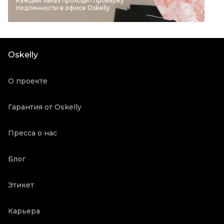
Каждый заказ проходит проверку
подлинности в офисе Oskelly
Бренд
VALENTINO
Материал одежды
Другое
Цвет
Красный
Oskelly
Состояние товара
Новое с биркой
Продавец
Бутик
О проекте
Oskelly ID
737
Гарантия от Oskelly
Пресса о нас
Блог
Этикет
Карьера