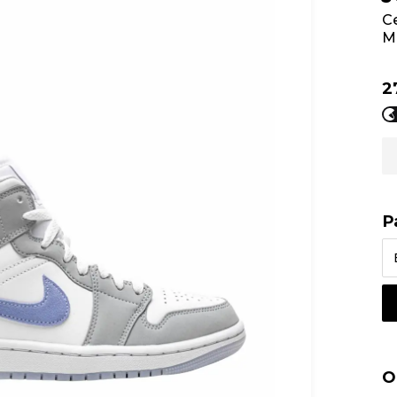
С
M
2
Р
О