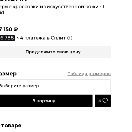
ерые кроссовки из искусственной кожи
•
1
id
7 150 ₽
6 788
× 4 платежа в Сплит
Предложите свою цену
азмер
Таблица размеров
Выберите размер
4
В корзину
 товаре