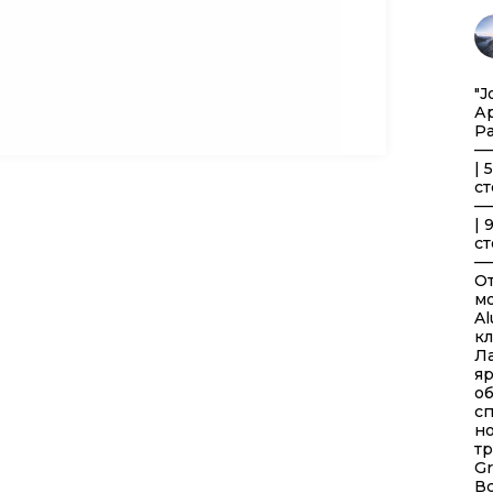
"J
Ар
Р
—
| 
ст
—
| 
ст
—
От
мо
Al
кл
Ла
яр
об
сп
но
тр
Gr
В