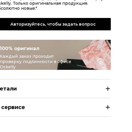
kelly. Только оригинальная продукция.
солютно новые."
Авторизуйтесь, чтобы задать вопрос
100% оригинал
Каждый заказ проходит
проверку подлинности в офисе
Oskelly
етали
RDAN Серые кроссовки из искусственной кожи
 сервисе
азмер
EU 36/41
здел
Женское