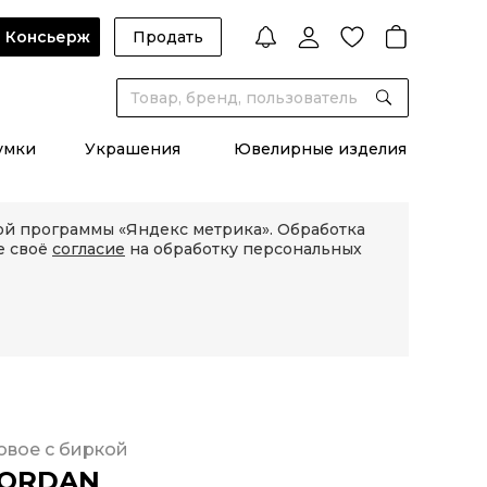
Консьерж
Продать
умки
Украшения
Ювелирные изделия
кой программы «Яндекс метрика». Обработка
е своё
согласие
на обработку персональных
овое с биркой
JORDAN