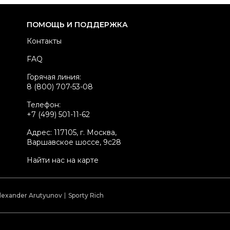
тегория
Кроссовки
ренд
JORDAN
ПОМОЩЬ И ПОДДЕРЖКА
одель
1 Mid
Контакты
териал обуви
Искусственная кожа
FAQ
вет
Серый
Горячая линия:
оробка
Да
8 (800) 707-53-08
стояние товара
Новое с биркой
Телефон:
родавец
Частный продавец
+7 (499) 501-11-62
kelly ID
2126502
Адрес: 117105, г. Москва,
Варшавское шоссе, 9с28
Найти нас на карте
lexander Arutyunov
Sporty Rich