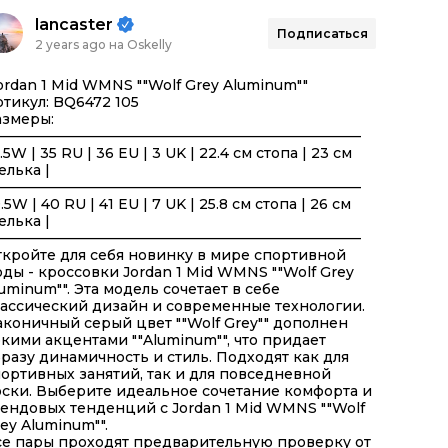
lancaster
Подписаться
2 years ago на Oskelly
ordan 1 Mid WMNS ""Wolf Grey Aluminum""
тикул: BQ6472 105
азмеры:
——————————————————————————
5.5W | 35 RU | 36 EU | 3 UK | 22.4 см стопа | 23 см
елька |
——————————————————————————
9.5W | 40 RU | 41 EU | 7 UK | 25.8 см стопа | 26 см
елька |
——————————————————————————
кройте для себя новинку в мире спортивной
ды - кроссовки Jordan 1 Mid WMNS ""Wolf Grey
uminum"". Эта модель сочетает в себе
ассический дизайн и современные технологии.
коничный серый цвет ""Wolf Grey"" дополнен
кими акцентами ""Aluminum"", что придает
разу динамичность и стиль. Подходят как для
ортивных занятий, так и для повседневной
ски. Выберите идеальное сочетание комфорта и
ендовых тенденций с Jordan 1 Mid WMNS ""Wolf
ey Aluminum"".
се пары проходят предварительную проверку от