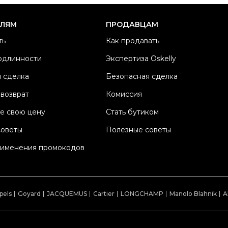
Ка
Б
ЕЛЯМ
ПРОДАВЦАМ
М
ть
Как продавать
Ма
одлинности
Экспертиза Oskelly
Ц
 сделка
Безопасная сделка
К
Со
 возврат
Комиссия
П
е свою цену
Стать бутиком
Os
советы
Полезные советы
рименения промокодов
pels
Goyard
JACQUEMUS
Cartier
LONGCHAMP
Manolo Blahnik
A