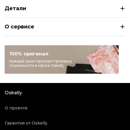
Детали
DIESEL Коричневая кожаная куртка
О сервисе
Размер
EU 48
Раздел
Мужское
Категория
Куртки
100% оригинал
Бренд
DIESEL
Каждый заказ проходит проверку
подлинности в офисе Oskelly
Материал одежды
Кожа
Цвет
Коричневый
Состояние товара
Новое с биркой
Oskelly
Продавец
Частный продавец
Oskelly ID
2143260
О проекте
Гарантия от Oskelly