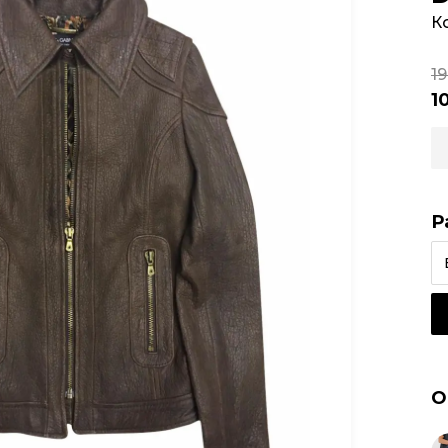
К
1
1
Р
О