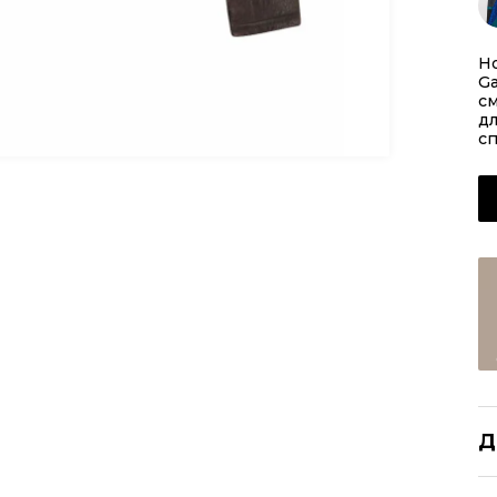
Но
Ga
см
дл
сп
Д
D