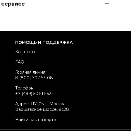
 сервисе
азмер
IT 38
здел
Женское
тегория
Куртки
ренд
DOLCE&GABBANA
ПОМОЩЬ И ПОДДЕРЖКА
атериал одежды
Кожа
Контакты
вет
Коричневый
FAQ
стояние товара
Новое с биркой
Горячая линия:
родавец
Частный продавец
8 (800) 707-53-08
kelly ID
72251
Телефон:
+7 (499) 501-11-62
Адрес: 117105, г. Москва,
Варшавское шоссе, 9с28
Найти нас на карте