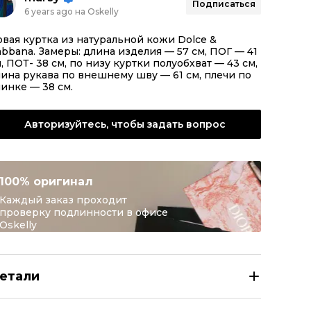
Подписаться
6 years ago на Oskelly
вая куртка из натуральной кожи Dolce &
bbana. Замеры: длина изделия — 57 см, ПОГ — 41
, ПОТ- 38 см, по низу куртки полуобхват — 43 см,
ина рукава по внешнему шву — 61 см, плечи по
инке — 38 см.
Авторизуйтесь, чтобы задать вопрос
100% оригинал
Каждый заказ проходит
проверку подлинности в офисе
Oskelly
етали
OLCE&GABBANA Коричневая кожаная куртка