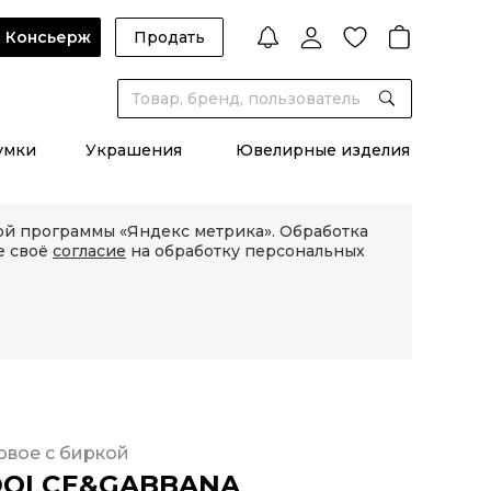
Консьерж
Продать
умки
Украшения
Ювелирные изделия
кой программы «Яндекс метрика». Обработка
е своё
согласие
на обработку персональных
овое с биркой
DOLCE&GABBANA