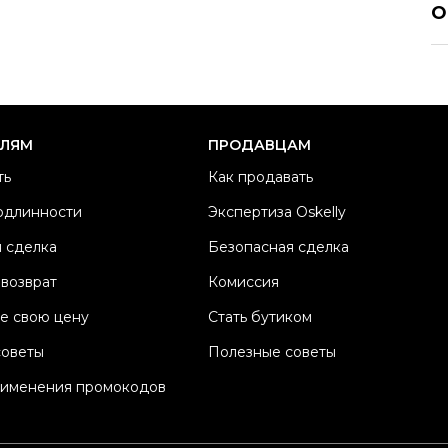
О
Р
Ра
Ка
Б
ЕЛЯМ
ПРОДАВЦАМ
М
ть
Как продавать
Ц
одлинности
Экспертиза Oskelly
Со
 сделка
Безопасная сделка
П
Os
 возврат
Комиссия
е свою цену
Стать бутиком
советы
Полезные советы
рименения промокодов