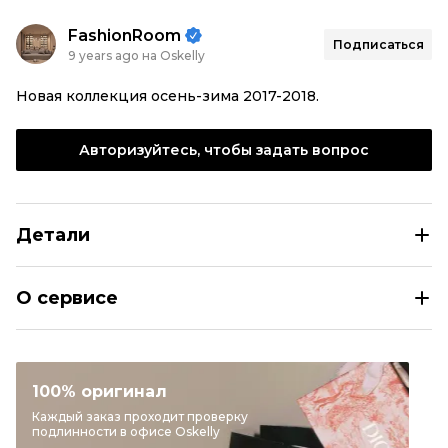
FashionRoom
Подписаться
9 years ago на Oskelly
Новая коллекция осень-зима 2017-2018.
Авторизуйтесь, чтобы задать вопрос
Детали
BRUNELLO CUCINELLI Белая шелковая майка
О сервисе
Наличие
На складе
Размер
INT S/M/XL
Раздел
Женское
100% оригинал
Категория
Майки
Каждый заказ проходит проверку
подлинности в офисе Oskelly
Бренд
BRUNELLO CUCINELLI