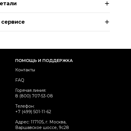
етали
NY Темно-синее шелковое повседневное платье
 сервисе
азмер
INT S
здел
Женское
тегория
Повседневные платья
ренд
DKNY
ПОМОЩЬ И ПОДДЕРЖКА
атериал одежды
Шелк
Контакты
вет
Темно-синий
FAQ
стояние товара
Отличное состояние
Горячая линия:
родавец
Частный продавец
8 (800) 707-53-08
kelly ID
1119327
Телефон:
+7 (499) 501-11-62
Адрес: 117105, г. Москва,
Варшавское шоссе, 9с28