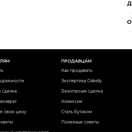
Д
DK
О
Р
Ра
Ка
Б
ЕЛЯМ
ПРОДАВЦАМ
М
ть
Как продавать
Ц
одлинности
Экспертиза Oskelly
Со
 сделка
Безопасная сделка
П
Os
 возврат
Комиссия
е свою цену
Стать бутиком
советы
Полезные советы