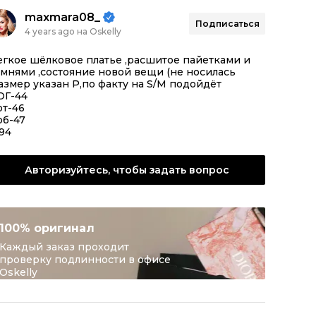
maxmara08_
Подписаться
4 years ago на Oskelly
гкое шёлковое платье ,расшитое пайетками и
мнями ,состояние новой вещи (не носилась
азмер указан P,по факту на S/M подойдёт
ОГ-44
от-46
об-47
94
Авторизуйтесь, чтобы задать вопрос
100% оригинал
Каждый заказ проходит
проверку подлинности в офисе
Oskelly