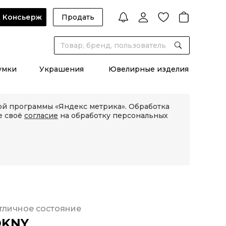
Консьерж
Продать
умки
Украшения
Ювелирные изделия
кой программы «Яндекс метрика». Обработка
е своё
согласие
на обработку персональных
тличное состояние
DKNY