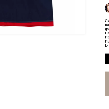
Ле
ка
)р
П
П
П
L-