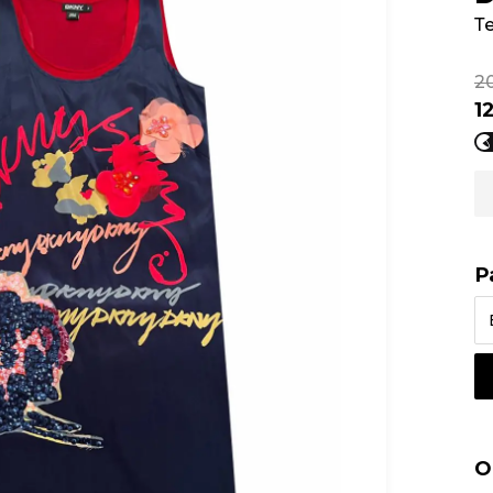
Т
2
1
Р
О