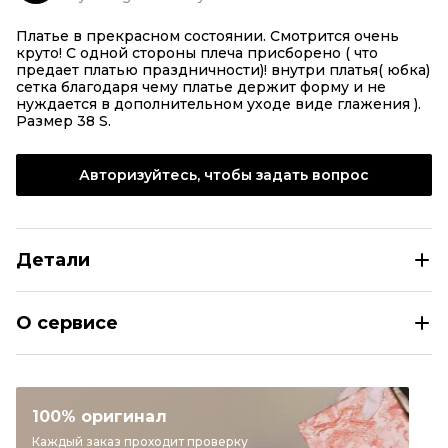
Платье в прекрасном состоянии. Смотрится очень
круто! С одной стороны плеча присборено ( что
предает платью праздничности)! внутри платья( юбка)
сетка благодаря чему платье держит форму и не
нуждается в дополнительном уходе виде глажения ).
Авторизуйтесь, чтобы задать вопрос
Детали
MAJE Черное полиэстеровое повседневное платье
О сервисе
Размер
INT S
Раздел
Женское
Категория
Повседневные платья
100% оригинал
Бренд
MAJE
Каждый заказ проходит проверку