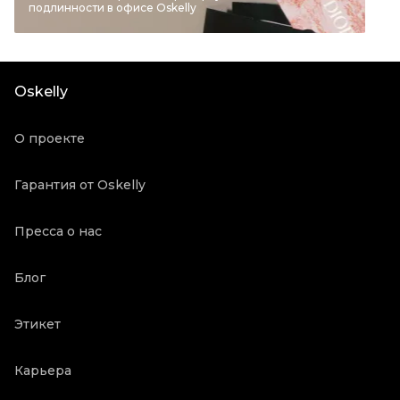
подлинности в офисе Oskelly
Материал одежды
Полиэстер
Цвет
Черный
Состояние товара
Отличное состояние
Oskelly
Продавец
Частный продавец
Oskelly ID
3192106
О проекте
Гарантия от Oskelly
Пресса о нас
Блог
Этикет
Карьера