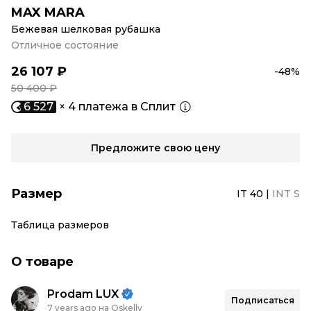
MAX MARA
Бежевая шелковая рубашка
Отличное состояние
26 107 ₽
-48%
50 400 ₽
6 527
× 4 платежа в Сплит
Предложите свою цену
Размер
IT 40
|
INT S
Таблица размеров
О товаре
Prodam LUX
Подписаться
7 years ago на Oskelly