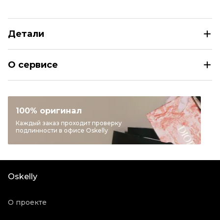
Детали
MAX MARA Бежевая шелковая рубашка
О сервисе
Размер
IT 40
Раздел
Женское
Категория
Рубашки
100% оригинал
Бренд
MAX MARA
Каждый заказ проходит проверку
подлинности в офисе Oskelly
Материал одежды
Шелк
Цвет
Бежевый
Состояние товара
Отличное состояние
Oskelly
Продавец
Частный продавец
Oskelly ID
30112
О проекте