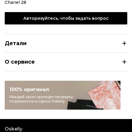
Chanel 28
Авторизуйтесь, чтобы задать вопрос
Детали
CHANEL Хаки кожаная сумка через плечо
О сервисе
Размер
INT M
Раздел
Женское
Категория
Сумки через плечо
100% оригинал
Бренд
CHANEL
Каждый заказ проходит проверку
подлинности в офисе Oskelly
Модель
Gabrielle
Материал сумок
Кожа
Цвет
Хаки
Oskelly
Длина ручки
Длинный ремень