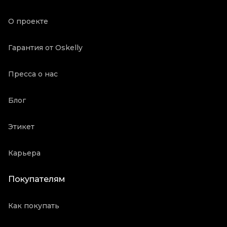
Пыльник
Да
О проекте
Состояние товара
Отличное состояние
Продавец
Ресейл магазин
Гарантия от Oskelly
Oskelly ID
2126008
Пресса о нас
Блог
Этикет
Карьера
Покупателям
Как покупать