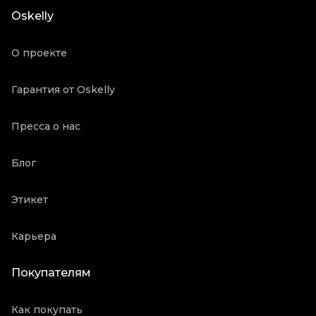
Длина ручки
Средние ручки
Oskelly
Пыльник
Да
Состояние товара
Новое с биркой
О проекте
Продавец
Частный продавец
Oskelly ID
3146478
Гарантия от Oskelly
Пресса о нас
Блог
Этикет
Карьера
Покупателям
Как покупать