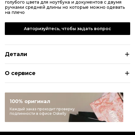
голубого цвета для ноутбука и документов с двумя
ручками средней длины но которые можно одевать
на плечо
Авторизуйтесь, чтобы задать вопрос
Детали
HERMES Голубая кожаная сумка через плечо
О сервисе
Размер
INT M
Раздел
Женское
Категория
Сумки через плечо
100% оригинал
Бренд
HERMES
Каждый заказ проходит проверку
подлинности в офисе Oskelly
Материал сумок
Кожа
Цвет
Голубой