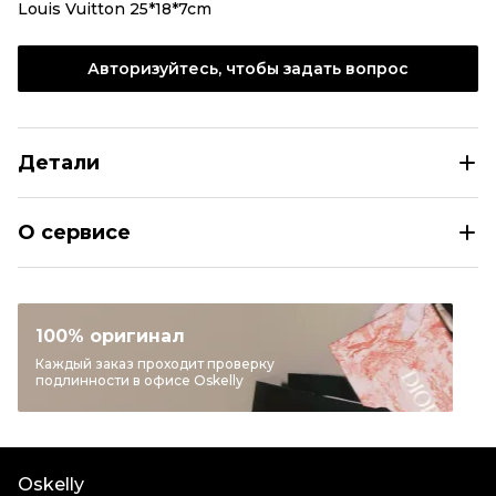
Louis Vuitton 25*18*7cm
Авторизуйтесь, чтобы задать вопрос
Детали
LOUIS VUITTON Черная сумка на плечо
О сервисе
Размер
INT S
Раздел
Мужское
Категория
Сумки на плечо
100% оригинал
Бренд
LOUIS VUITTON
Каждый заказ проходит проверку
подлинности в офисе Oskelly
Материал сумок
Другое
Цвет
Черный
Длина ручки
Длинный ремень
Oskelly
Состояние товара
Отличное состояние