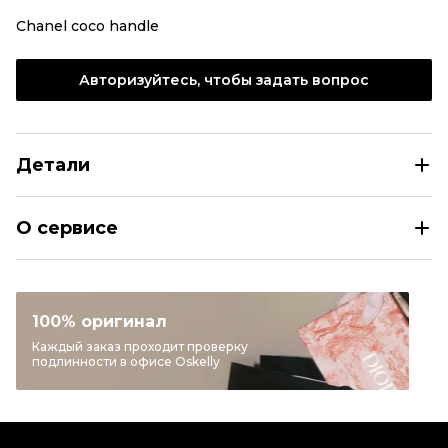
Chanel coco handle
Авторизуйтесь, чтобы задать вопрос
Детали
CHANEL Голубая кожаная сумка с короткими ручками
О сервисе
Размер
INT S
Раздел
Женское
Категория
Сумки с короткими ручками
100% оригинал
Бренд
CHANEL
Каждый заказ проходит проверку
подлинности в офисе Oskelly
Модель
Coco Handle
Материал сумок
Кожа
Цвет
Голубой