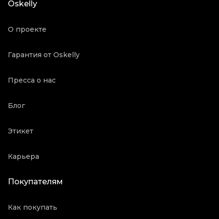
Oskelly
Длина ручки
Короткие ручки
Коробка
Да
О проекте
Пыльник
Да
Состояние товара
Отличное состояние
Гарантия от Oskelly
Продавец
Ресейл магазин
Пресса о нас
Oskelly ID
2143251
Блог
Этикет
Карьера
Покупателям
Как покупать