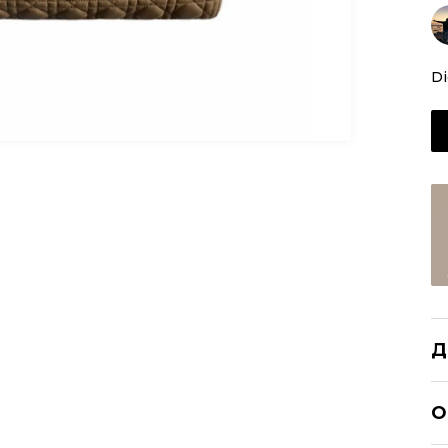
Di
Д
CH
О
Р