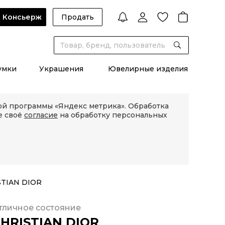
Консьерж
Продать
умки
Украшения
Ювелирные изделия
кой программы «Яндекс метрика». Обработка
е своё
согласие
на обработку персональных
STIAN DIOR
тличное состояние
HRISTIAN DIOR