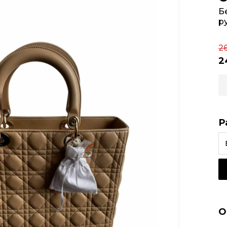
Б
р
2
2
Р
О