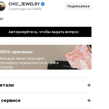
CHIC_JEWELRY
Подписаться
3 years ago на Oskelly
or
Авторизуйтесь, чтобы задать вопрос
100% оригинал
Каждый заказ проходит
проверку подлинности в офисе
Oskelly
етали
RISTIAN DIOR Бежевая кожаная сумка с короткими ручк
 сервисе
азмер
INT M