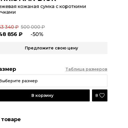
ежевая кожаная сумка с короткими
учками
63 340 ₽
500 000 ₽
48 856 ₽
-50%
Предложите свою цену
азмер
Таблица размеров
Выберите размер
8
В корзину
 товаре