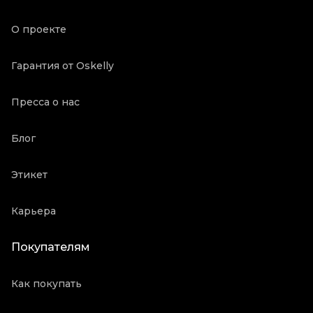
Состояние товара
Хорошее состояние
О проекте
Продавец
Ресейл магазин
Oskelly ID
2125904
Гарантия от Oskelly
Пресса о нас
Блог
Этикет
Карьера
Покупателям
Как покупать