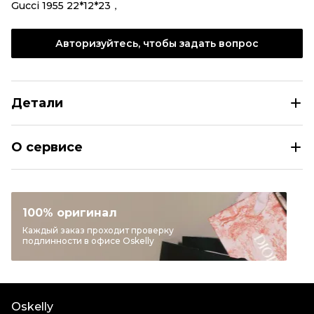
Gucci 1955 22*12*23，
Авторизуйтесь, чтобы задать вопрос
Детали
GUCCI Белая кожаная сумка тоут
О сервисе
Размер
INT M
Раздел
Женское
Категория
Сумки тоут
100% оригинал
Бренд
GUCCI
Каждый заказ проходит проверку
подлинности в офисе Oskelly
Материал сумок
Кожа
Цвет
Белый
Длина ручки
Длинный ремень
Oskelly
Пыльник
Да