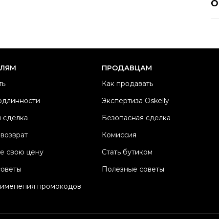
О
Р
Ра
Ка
Б
ЕЛЯМ
ПРОДАВЦАМ
Ма
ть
Как продавать
Ц
одлинности
Экспертиза Oskelly
Со
 сделка
Безопасная сделка
П
Os
 возврат
Комиссия
е свою цену
Стать бутиком
советы
Полезные советы
рименения промокодов