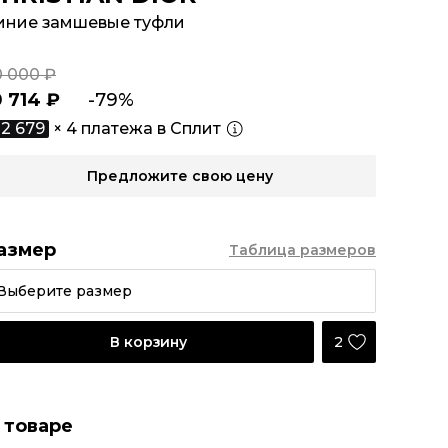
иние замшевые туфли
0 000 ₽
0 714 ₽
-79%
2 679
× 4 платежа в Сплит
Предложите свою цену
азмер
Таблица размеров
Выберите размер
2
В корзину
 товаре