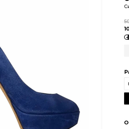
С
5
1
Р
О