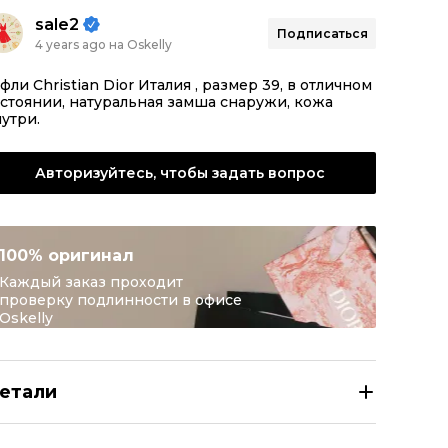
sale2
Подписаться
4 years ago на Oskelly
фли Christian Dior Италия , размер 39, в отличном
стоянии, натуральная замша снаружи, кожа
утри.
Авторизуйтесь, чтобы задать вопрос
100% оригинал
Каждый заказ проходит
проверку подлинности в офисе
Oskelly
етали
RISTIAN DIOR Синие замшевые туфли