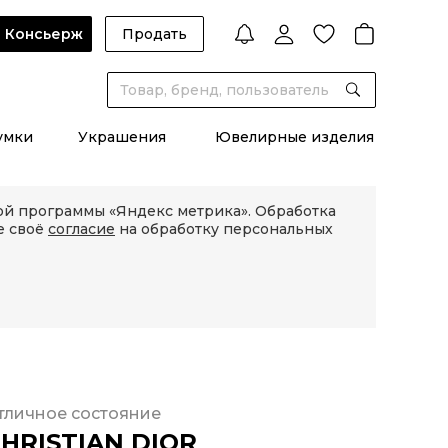
Консьерж
Продать
умки
Украшения
Ювелирные изделия
кой программы «Яндекс метрика». Обработка
е своё
согласие
на обработку персональных
тличное состояние
HRISTIAN DIOR