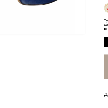
Ту
со
вн
Д
CH