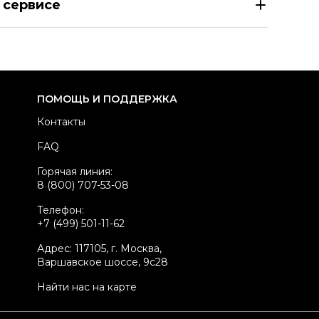
 сервисе
азмер
EU 39
здел
Женское
тегория
Туфли
ренд
CHRISTIAN DIOR
ПОМОЩЬ И ПОДДЕРЖКА
териал обуви
Замша
Контакты
вет
Синий
FAQ
стояние товара
Отличное состояние
Горячая линия:
родавец
Частный продавец
8 (800) 707-53-08
kelly ID
2142038
Телефон:
+7 (499) 501-11-62
Адрес: 117105, г. Москва,
Варшавское шоссе, 9с28
Найти нас на карте