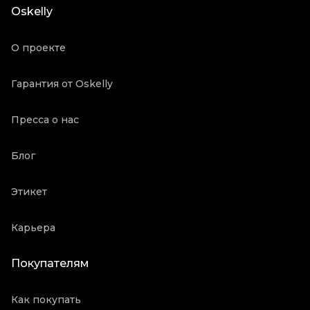
Oskelly
Винтаж
Да
Продавец
Частный продавец
О проекте
Oskelly ID
71922
Гарантия от Oskelly
Пресса о нас
Блог
Этикет
Карьера
Покупателям
Как покупать