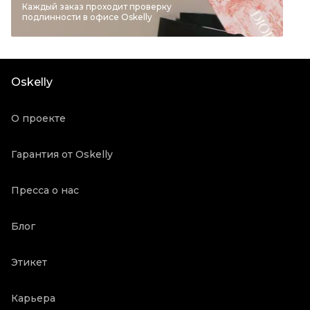
Бренд
GUCCI
Каждый заказ проходит проверку
подлинности в офисе Oskelly
Материал обуви
Лакированная кожа
Цвет
Серый
Состояние товара
Отличное состояние
Oskelly
Продавец
Частный продавец
Oskelly ID
29968
О проекте
Гарантия от Oskelly
Пресса о нас
Блог
Этикет
Карьера