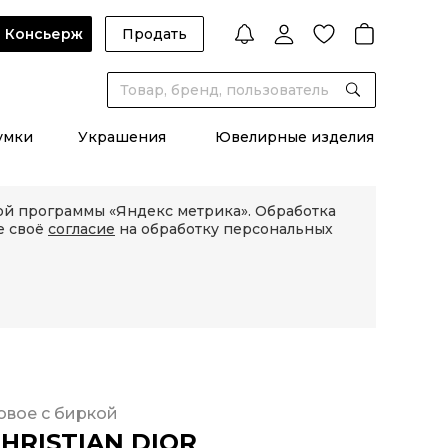
Консьерж
Продать
умки
Украшения
Ювелирные изделия
кой программы «Яндекс метрика». Обработка
е своё
согласие
на обработку персональных
овое с биркой
HRISTIAN DIOR