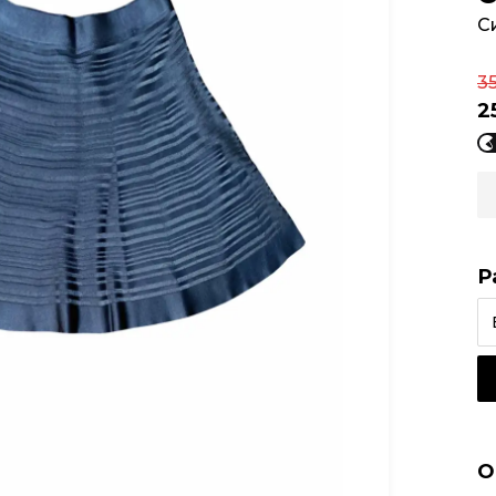
С
3
2
Р
О