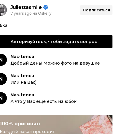
Juliettasmile
Подписаться
7 years ago на Oskelly
бка
Авторизуйтесь, чтобы задать вопрос
Nas-tenca
N
Добрый день! Можно фото на девушке
Nas-tenca
N
Или на Вас)
Nas-tenca
N
А что у Вас еще есть из юбок
100% оригинал
Каждый заказ проходит