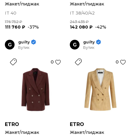
Жакет/пиджак
Жакет/пиджак
IT 40
IT 38/40/42
176 752 ₽
243 435 ₽
111 760 ₽
-37%
142 080 ₽
-42%
guilty
guilty
G
G
Бутик
Бутик
0
0
ETRO
ETRO
Жакет/пиджак
Жакет/пиджак