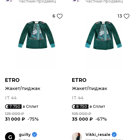
Частный продавец
Частный продавец
6
13
ETRO
ETRO
Жакет/пиджак
Жакет/пиджак
IT 44
IT 44
7 750
в Сплит
8 750
в Сплит
125 000 ₽
105 000 ₽
31 000 ₽
-75%
35 000 ₽
-67%
guilty
Vikki_resale
G