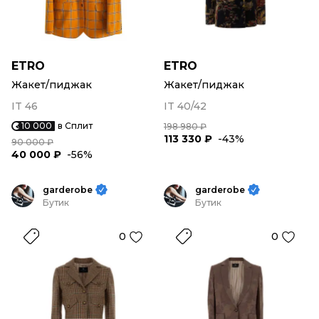
ETRO
ETRO
Жакет/пиджак
Жакет/пиджак
IT 46
IT 40/42
10 000
в Сплит
198 980 ₽
113 330 ₽
-43%
90 000 ₽
40 000 ₽
-56%
garderobe
garderobe
Бутик
Бутик
0
0