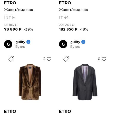
ETRO
ETRO
Жакет/пиджак
Жакет/пиджак
INT M
IT 44
121 184 ₽
221 207 ₽
73 890 ₽
-39%
182 350 ₽
-18%
guilty
guilty
G
G
Бутик
Бутик
2
0
ETRO
ETRO