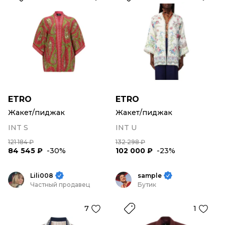
ETRO
ETRO
Жакет/пиджак
Жакет/пиджак
INT S
INT U
121 184 ₽
132 298 ₽
84 545 ₽
-30%
102 000 ₽
-23%
Lili008
sample
Частный продавец
Бутик
7
1