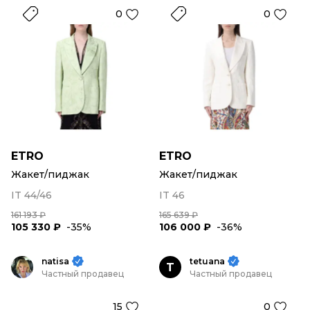
0
0
ETRO
ETRO
Жакет/пиджак
Жакет/пиджак
IT 44/46
IT 46
161 193 ₽
165 639 ₽
105 330 ₽
-35%
106 000 ₽
-36%
natisa
tetuana
T
Частный продавец
Частный продавец
15
0