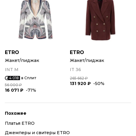
ETRO
ETRO
Жакет/пиджак
Жакет/пиджак
INT M
IT 36
4 018
в Сплит
265 662 ₽
131 920 ₽
-50%
56 000 ₽
16 071 ₽
-71%
Похожее
Платья ETRO
Джемперы и свитеры ETRO