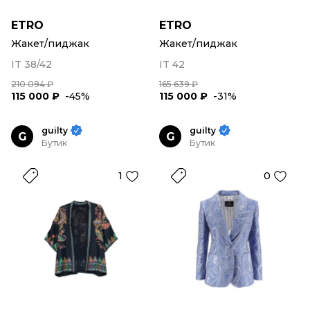
ETRO
ETRO
Жакет/пиджак
Жакет/пиджак
IT 38/42
IT 42
210 094 ₽
165 639 ₽
115 000 ₽
-45%
115 000 ₽
-31%
guilty
guilty
G
G
Бутик
Бутик
1
0