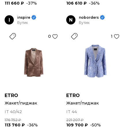
111 660 ₽
-37%
106 610 ₽
-36%
inspire
noborders
I
N
Бутик
Бутик
0
1
ETRO
ETRO
Жакет/пиджак
Жакет/пиджак
IT 40/42
IT 44
176 752 ₽
221 207 ₽
113 760 ₽
-36%
109 700 ₽
-50%