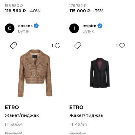
198 980 ₽
176 752 ₽
118 560 ₽
-40%
115 000 ₽
-35%
coscos
inspire
C
I
Бутик
Бутик
1
1
ETRO
ETRO
Жакет/пиджак
Жакет/пиджак
IT 50/54
IT 42/44
176 752 ₽
165 639 ₽