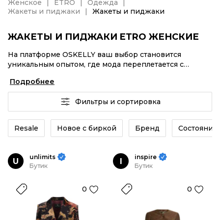
Женское
ETRO
Одежда
Жакеты и пиджаки
Жакеты и пиджаки
ЖАКЕТЫ И ПИДЖАКИ ETRO ЖЕНСКИЕ
На платформе OSKELLY ваш выбор становится
уникальным опытом, где мода переплетается с
комфортным шопингом. Мировые бренды,
Подробнее
аутентификация каждого заказа – Жакеты и пиджаки
ETRO женские от селлеров OSKELLY с быстрой
Фильтры и сортировка
доставкой по России. Ваш стиль не ждет, и мы тоже!
Винтажные изделия или Жакеты и пиджаки ETRO
женские из новых коллекций – заказывайте на сайте
Resale
Новое с биркой
Бренд
Состояние 
или в приложении OSKELLY с целой экосистемой
инструментов.
unlimits
inspire
U
I
Бутик
Бутик
0
0