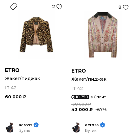
2
8
ETRO
ETRO
Жакет/пиджак
Жакет/пиджак
IT 42
IT 42
60 000 ₽
10 750
в Сплит
130 000 ₽
43 000 ₽
-67%
across
across
Бутик
Бутик