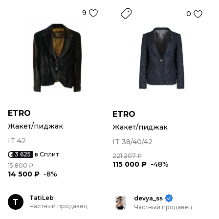
9
0
ETRO
ETRO
Жакет/пиджак
Жакет/пиджак
IT 42
IT 38/40/42
3 625
в Сплит
221 207 ₽
115 000 ₽
-48%
15 800 ₽
14 500 ₽
-8%
TatiLeb
devya_ss
T
Частный продавец
Частный продавец