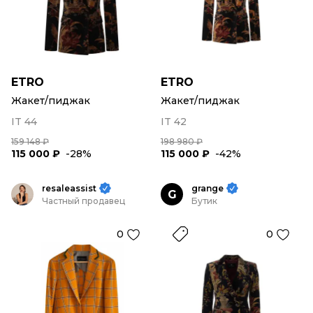
ETRO
ETRO
Жакет/пиджак
Жакет/пиджак
IT 44
IT 42
159 148 ₽
198 980 ₽
115 000 ₽
-28%
115 000 ₽
-42%
resaleassist
grange
G
Частный продавец
Бутик
0
0