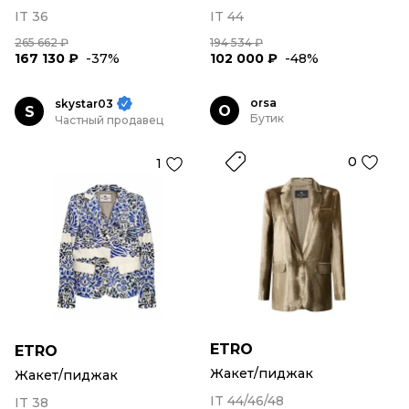
IT 36
IT 44
265 662 ₽
194 534 ₽
167 130 ₽
-37%
102 000 ₽
-48%
orsa
skystar03
O
S
Бутик
Частный продавец
0
1
ETRO
ETRO
Жакет/пиджак
Жакет/пиджак
IT 44/46/48
IT 38