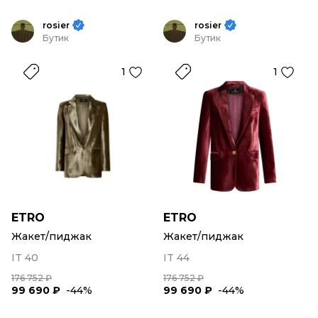
rosier
rosier
Бутик
Бутик
1
1
ETRO
ETRO
Жакет/пиджак
Жакет/пиджак
IT 40
IT 44
176 752 ₽
176 752 ₽
99 690 ₽
-44%
99 690 ₽
-44%