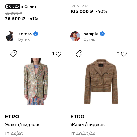
176 752 ₽
6 625
в Сплит
106 000 ₽
-40%
45 000 ₽
26 500 ₽
-41%
across
sample
Бутик
Бутик
1
0
ETRO
ETRO
Жакет/пиджак
Жакет/пиджак
IT 44/46
IT 40/42/44