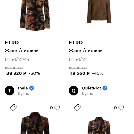
ETRO
ETRO
Жакет/пиджак
Жакет/пиджак
IT 40/42/44
IT 40/42
198 980 ₽
198 980 ₽
138 320 ₽
-30%
118 560 ₽
-40%
theia
QuietRiot
T
Q
Бутик
Бутик
0
0