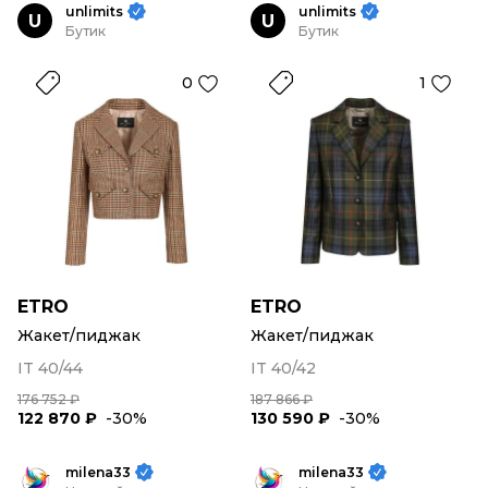
unlimits
unlimits
U
U
Бутик
Бутик
0
1
ETRO
ETRO
Жакет/пиджак
Жакет/пиджак
IT 40/44
IT 40/42
176 752 ₽
187 866 ₽
122 870 ₽
-30%
130 590 ₽
-30%
milena33
milena33