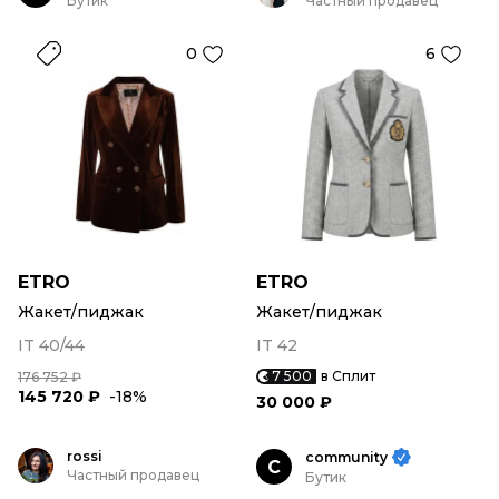
Бутик
Частный продавец
0
6
ETRO
ETRO
Жакет/пиджак
Жакет/пиджак
IT 40/44
IT 42
7 500
в Сплит
176 752 ₽
145 720 ₽
-18%
30 000 ₽
rossi
community
C
Частный продавец
Бутик