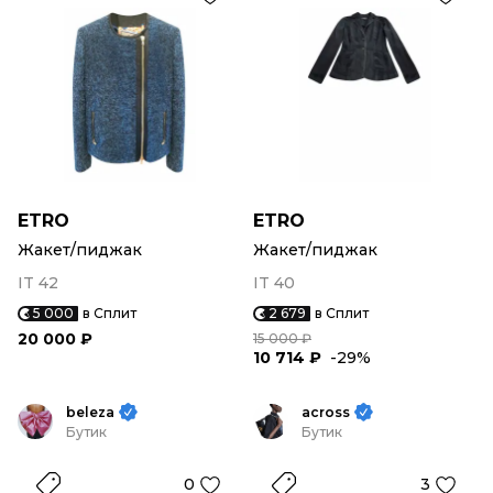
ETRO
ETRO
Жакет/пиджак
Жакет/пиджак
IT 42
IT 40
5 000
в Сплит
2 679
в Сплит
20 000 ₽
15 000 ₽
10 714 ₽
-29%
beleza
across
Бутик
Бутик
0
3