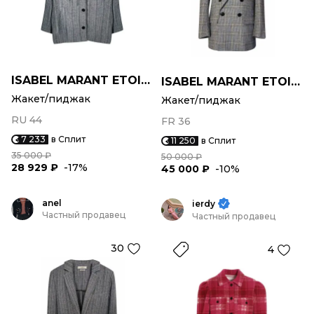
ISABEL MARANT ETOILE
ISABEL MARANT ETOILE
Жакет/пиджак
Жакет/пиджак
RU 44
FR 36
7 233
в Сплит
11 250
в Сплит
35 000 ₽
50 000 ₽
28 929 ₽
-17%
45 000 ₽
-10%
anel
ierdy
Частный продавец
Частный продавец
30
4