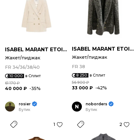
ISABEL MARANT ETOILE
ISABEL MARANT ETOILE
Жакет/пиджак
Жакет/пиджак
FR 38
FR 34/36/38/40
8 250
в Сплит
10 000
в Сплит
56 900 ₽
61 170 ₽
33 000 ₽
-42%
40 000 ₽
-35%
rosier
noborders
N
Бутик
Бутик
1
2