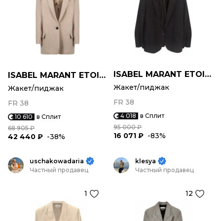
ISABEL MARANT ETOILE
ISABEL MARANT ETOILE
Жакет/пиджак
Жакет/пиджак
FR 38
FR 38
4 018
в Сплит
10 610
в Сплит
95 000 ₽
68 905 ₽
16 071 ₽
-83%
42 440 ₽
-38%
uschakowadaria
klesya
Частный продавец
Частный продавец
1
12