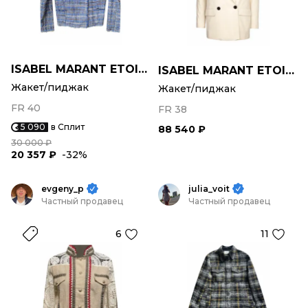
ISABEL MARANT ETOILE
ISABEL MARANT ETOILE
Жакет/пиджак
Жакет/пиджак
FR 40
FR 38
5 090
в Сплит
88 540 ₽
30 000 ₽
20 357 ₽
-32%
evgeny_p
julia_voit
Частный продавец
Частный продавец
6
11