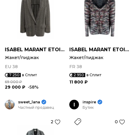
ISABEL MARANT ETOILE
ISABEL MARANT ETOILE
Жакет/пиджак
Жакет/пиджак
EU 38
FR 38
7 250
в Сплит
2 950
в Сплит
11 800 ₽
69 000 ₽
29 000 ₽
-58%
sweet_lana
inspire
I
Частный продавец
Бутик
2
0