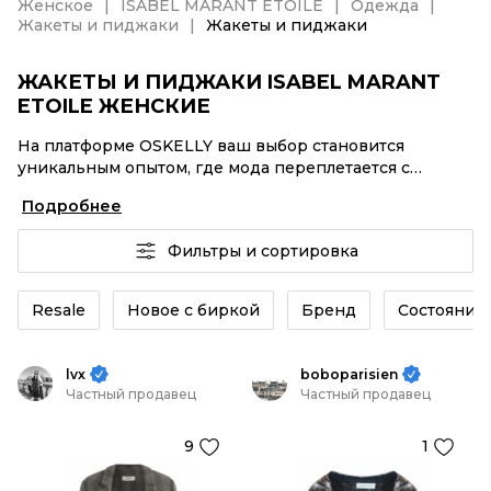
Женское
ISABEL MARANT ETOILE
Одежда
Жакеты и пиджаки
Жакеты и пиджаки
ЖАКЕТЫ И ПИДЖАКИ ISABEL MARANT
ETOILE ЖЕНСКИЕ
На платформе OSKELLY ваш выбор становится
уникальным опытом, где мода переплетается с
комфортным шопингом. Мировые бренды,
Подробнее
аутентификация каждого заказа – Жакеты и пиджаки
ISABEL MARANT ETOILE женские от селлеров
Фильтры и сортировка
OSKELLY с быстрой доставкой по России. Ваш стиль
не ждет, и мы тоже! Винтажные изделия или Жакеты
и пиджаки ISABEL MARANT ETOILE женские из
Resale
Новое с биркой
Бренд
Состояние 
новых коллекций – заказывайте на сайте или в
приложении OSKELLY с целой экосистемой
инструментов.
lvx
boboparisien
Частный продавец
Частный продавец
9
1