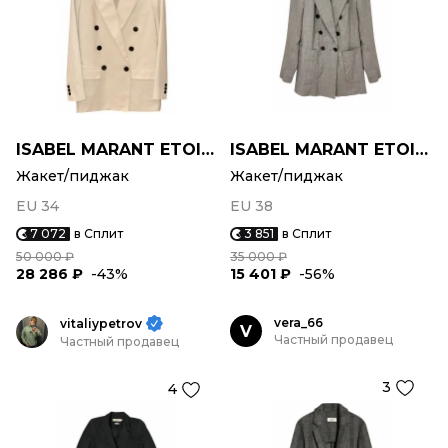
ISABEL MARANT ETOILE
ISABEL MARANT ETOILE
Жакет/пиджак
Жакет/пиджак
EU 34
EU 38
7 072
в Сплит
3 851
в Сплит
50 000 ₽
35 000 ₽
28 286 ₽
-43%
15 401 ₽
-56%
vera_66
vitaliypetrov
V
Частный продавец
Частный продавец
3
4