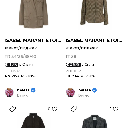
ISABEL MARANT ETOILE
ISABEL MARANT ETOILE
Жакет/пиджак
Жакет/пиджак
FR 34/36/38/40
IT 38
11 316
в Сплит
2 679
в Сплит
55 035 ₽
21 800 ₽
45 262 ₽
-18%
10 714 ₽
-51%
beleza
beleza
Бутик
Бутик
0
1