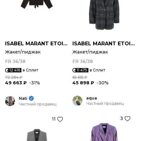
ISABEL MARANT ETOILE
ISABEL MARANT ETOILE
Жакет/пиджак
Жакет/пиджак
FR 36/38
FR 36/38
12 416
в Сплит
11 475
в Сплит
72 284 ₽
65 615 ₽
49 663 ₽
-31%
45 898 ₽
-30%
aqua
Nati
Частный продавец
Частный продавец
3
11