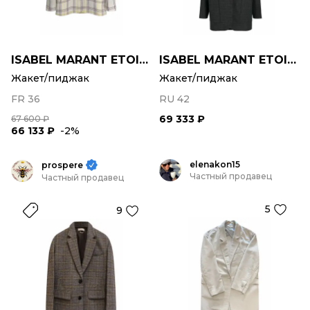
ISABEL MARANT ETOILE
ISABEL MARANT ETOILE
Жакет/пиджак
Жакет/пиджак
FR 36
RU 42
69 333 ₽
67 600 ₽
66 133 ₽
-2%
elenakon15
prospere
Частный продавец
Частный продавец
5
9