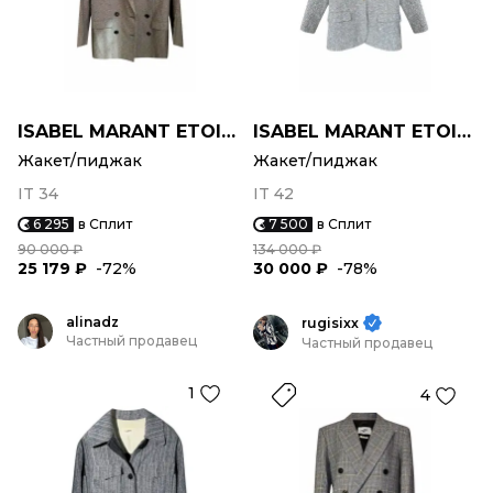
ISABEL MARANT ETOILE
ISABEL MARANT ETOILE
Жакет/пиджак
Жакет/пиджак
IT 34
IT 42
6 295
в Сплит
7 500
в Сплит
90 000 ₽
134 000 ₽
25 179 ₽
-72%
30 000 ₽
-78%
alinadz
rugisixx
Частный продавец
Частный продавец
1
4