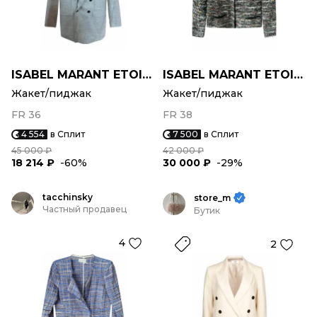
ISABEL MARANT ETOILE
ISABEL MARANT ETOILE
Жакет/пиджак
Жакет/пиджак
FR 36
FR 38
4 554
в Сплит
7 500
в Сплит
45 000 ₽
42 000 ₽
18 214 ₽
-60%
30 000 ₽
-29%
tacchinsky
store_m
Частный продавец
Бутик
4
2