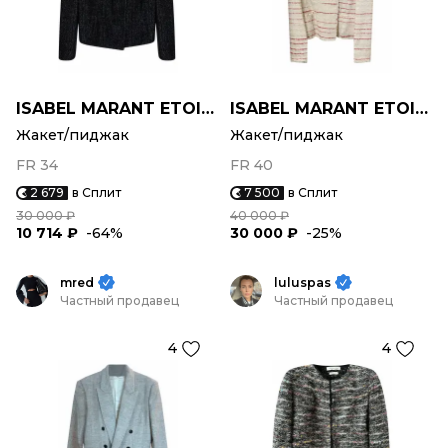
ISABEL MARANT ETOILE
ISABEL MARANT ETOILE
Жакет/пиджак
Жакет/пиджак
FR 34
FR 40
2 679
в Сплит
7 500
в Сплит
30 000 ₽
40 000 ₽
10 714 ₽
-64%
30 000 ₽
-25%
mred
luluspas
Частный продавец
Частный продавец
4
4