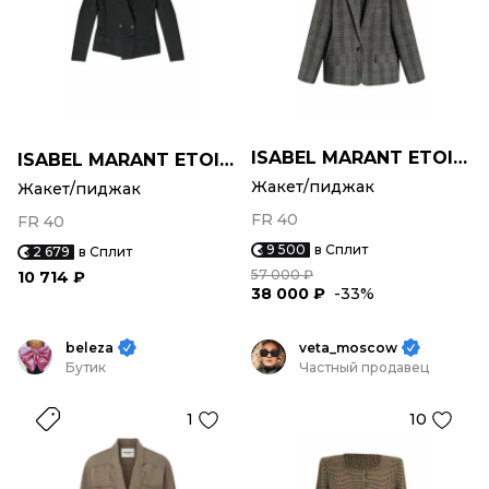
ISABEL MARANT ETOILE
ISABEL MARANT ETOILE
Жакет/пиджак
Жакет/пиджак
FR 40
FR 40
9 500
в Сплит
2 679
в Сплит
57 000 ₽
10 714 ₽
38 000 ₽
-33%
beleza
veta_moscow
Бутик
Частный продавец
1
10