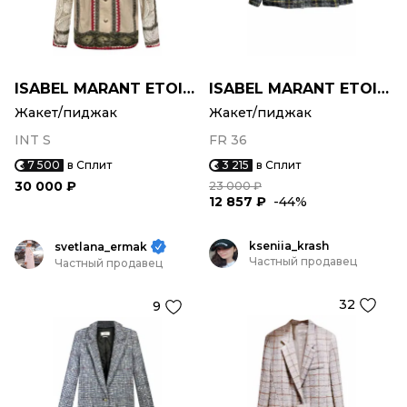
ISABEL MARANT ETOILE
ISABEL MARANT ETOILE
Жакет/пиджак
Жакет/пиджак
INT S
FR 36
7 500
в Сплит
3 215
в Сплит
30 000 ₽
23 000 ₽
12 857 ₽
-44%
kseniia_krash
svetlana_ermak
Частный продавец
Частный продавец
32
9