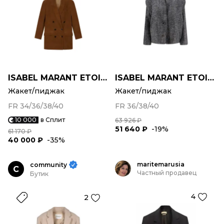
ISABEL MARANT ETOILE
ISABEL MARANT ETOILE
Жакет/пиджак
Жакет/пиджак
FR 34/36/38/40
FR 36/38/40
10 000
в Сплит
63 926 ₽
51 640 ₽
-19%
61 170 ₽
40 000 ₽
-35%
maritemarusia
community
C
Частный продавец
Бутик
4
2