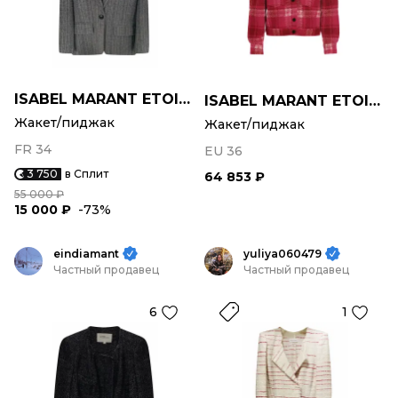
ISABEL MARANT ETOILE
ISABEL MARANT ETOILE
Жакет/пиджак
Жакет/пиджак
FR 34
EU 36
3 750
в Сплит
64 853 ₽
55 000 ₽
15 000 ₽
-73%
eindiamant
yuliya060479
Частный продавец
Частный продавец
6
1