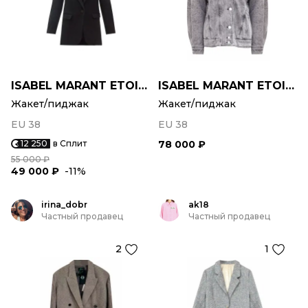
ISABEL MARANT ETOILE
ISABEL MARANT ETOILE
Жакет/пиджак
Жакет/пиджак
EU 38
EU 38
12 250
в Сплит
78 000 ₽
55 000 ₽
49 000 ₽
-11%
irina_dobr
ak18
Частный продавец
Частный продавец
2
1