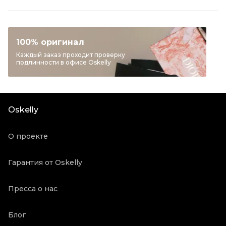
Размер
EU 38,5
Раздел
Женское
Категория
Ботфорты
100% оригинал
Бренд
STUART WEITZMAN
Каждый заказ проходит проверку
подлинности в офисе Oskelly
Материал обуви
Замша
Цвет
Антрацит
Состояние товара
Отличное состояние
Oskelly
Продавец
Частный продавец
Oskelly ID
2808329
О проекте
Гарантия от Oskelly
Пресса о нас
Блог