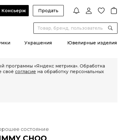
Консьерж
Продать
умки
Украшения
Ювелирные изделия
кой программы «Яндекс метрика». Обработка
е своё
согласие
на обработку персональных
орошее состояние
IMMY CHOO