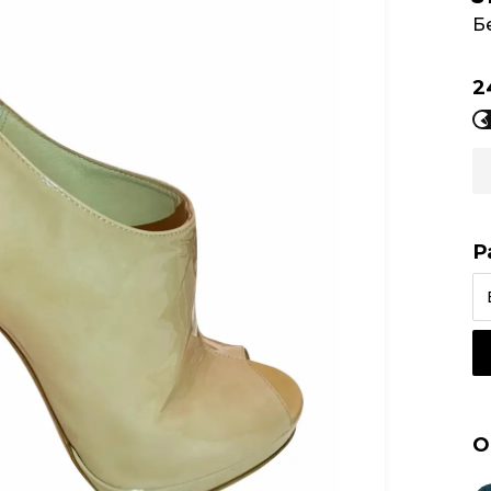
Б
2
Р
О