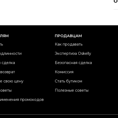
О
Р
Ра
Ка
Б
ЕЛЯМ
ПРОДАВЦАМ
Ма
ть
Как продавать
Ц
одлинности
Экспертиза Oskelly
П
 сделка
Безопасная сделка
Со
П
 возврат
Комиссия
Os
е свою цену
Стать бутиком
советы
Полезные советы
рименения промокодов