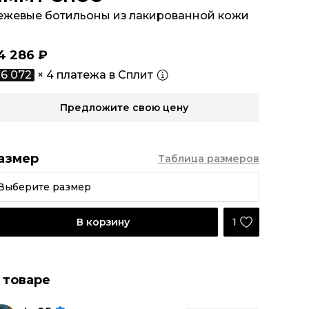
ежевые ботильоны из лакированной кожи
4 286 ₽
6 072
× 4 платежа в Сплит
Предложите свою цену
азмер
Таблица размеров
Выберите размер
1
В корзину
 товаре