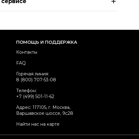
 сервисе
азмер
EU 39
здел
Женское
тегория
Ботильоны
ренд
JIMMY CHOO
ПОМОЩЬ И ПОДДЕРЖКА
териал обуви
Лакированная кожа
Контакты
вет
Бежевый
FAQ
ыльник
Да
Горячая линия:
стояние товара
Хорошее состояние
8 (800) 707-53-08
родавец
Частный продавец
Телефон:
kelly ID
47325
+7 (499) 501-11-62
Адрес: 117105, г. Москва,
Варшавское шоссе, 9с28
Найти нас на карте