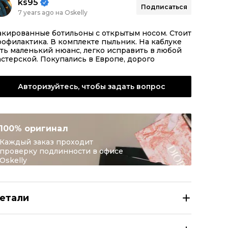
ks95
Подписаться
7 years ago на Oskelly
акированные ботильоны с открытым носом. Стоит
офилактика. В комплекте пыльник. На каблуке
ть маленький нюанс, легко исправить в любой
стерской. Покупались в Европе, дорого
Авторизуйтесь, чтобы задать вопрос
100% оригинал
Каждый заказ проходит
проверку подлинности в офисе
Oskelly
етали
IMMY CHOO Бежевые ботильоны из лакированной кожи