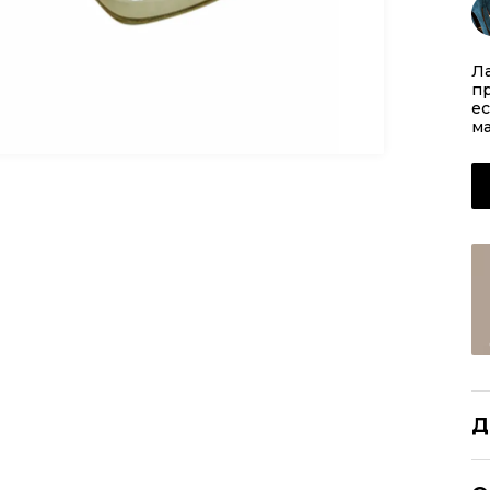
Л
пр
ес
ма
Д
J