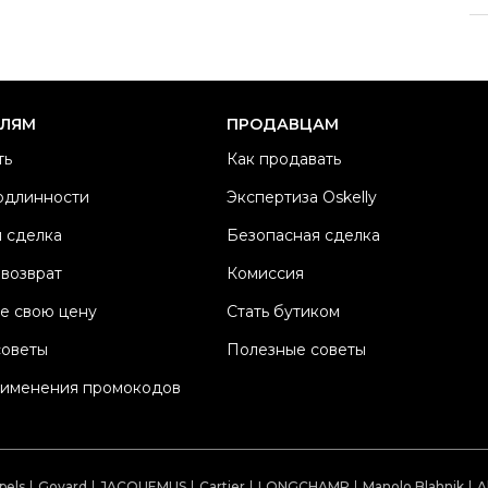
Р
Ра
Ка
Б
ЕЛЯМ
ПРОДАВЦАМ
М
ть
Как продавать
Ц
одлинности
Экспертиза Oskelly
Со
 сделка
Безопасная сделка
П
Os
 возврат
Комиссия
е свою цену
Стать бутиком
советы
Полезные советы
рименения промокодов
pels
Goyard
JACQUEMUS
Cartier
LONGCHAMP
Manolo Blahnik
A