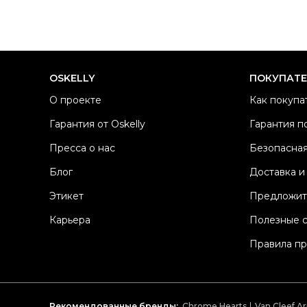
OSKELLY
ПОКУПАТ
О проекте
Как покупа
Гарантия от Oskelly
Гарантия п
Пресса о нас
Безопасная
Блог
Доставка и
Этикет
Предложит
Карьера
Полезные 
Правила п
Рекомендованные бренды:
Chrome Hearts
Van Cleef Ar