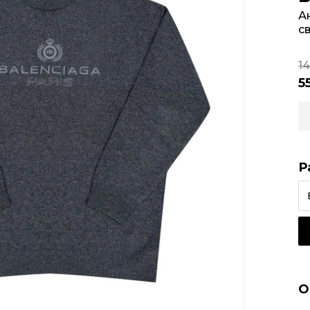
А
с
1
5
Р
О