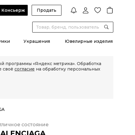
Консьерж
Продать
умки
Украшения
Ювелирные изделия
кой программы «Яндекс метрика». Обработка
е своё
согласие
на обработку персональных
GA
тличное состояние
ALENCIAGA