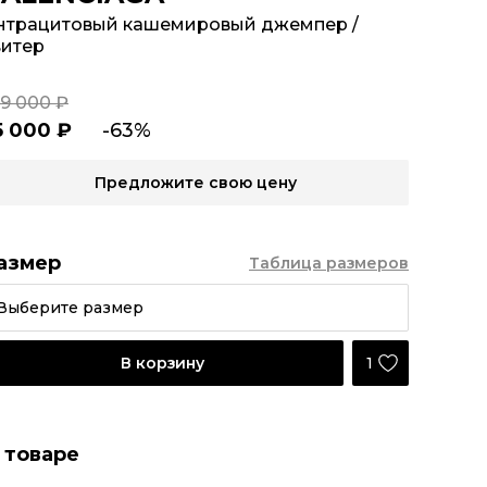
нтрацитовый кашемировый джемпер /
витер
49 000 ₽
5 000 ₽
-63%
Предложите свою цену
азмер
Таблица размеров
Выберите размер
1
В корзину
 товаре