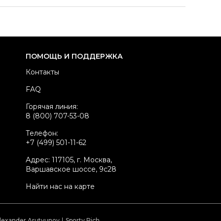
азмер
INT S
здел
Мужское
тегория
Джемперы и свитеры
ренд
BALENCIAGA
ПОМОЩЬ И ПОДДЕРЖКА
атериал одежды
Кашемир
Контакты
вет
Антрацит
FAQ
стояние товара
Отличное состояние
Горячая линия:
родавец
Частный продавец
8 (800) 707-53-08
kelly ID
2142588
Телефон:
+7 (499) 501-11-62
Адрес: 117105, г. Москва,
Варшавское шоссе, 9с28
Найти нас на карте
lexander Arutyunov
Sporty Rich