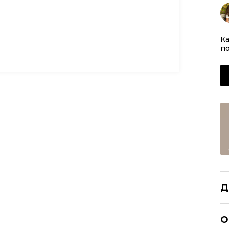
Ка
по
Д
B
О