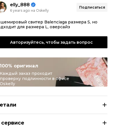
elly_888
Подписаться
6 years ago на Oskelly
шемировый свитер Balenciaga размера S, но
дходит для размера L, оверсайз
Авторизуйтесь, чтобы задать вопрос
100% оригинал
Каждый заказ проходит
проверку подлинности в офисе
Oskelly
етали
ALENCIAGA Антрацитовый кашемировый джемпер / свите
 сервисе