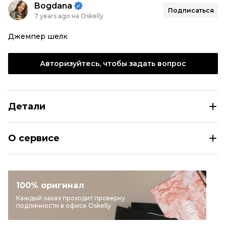
Bogdana
Подписаться
7 years ago на Oskelly
Джемпер шелк
Авторизуйтесь, чтобы задать вопрос
Детали
FABIANA FILIPPI Серый шелковый джемпер / свитер
О сервисе
Размер
IT 40
Раздел
Женское
Категория
Джемперы и свитеры
100% оригинал
Бренд
FABIANA FILIPPI
Каждый заказ проходит проверку
подлинности в офисе Oskelly
Материал одежды
Шелк