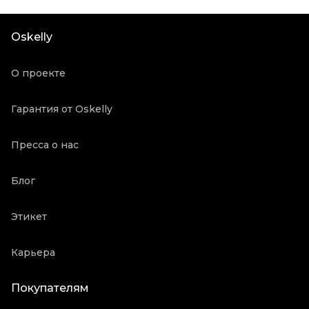
Цвет
Серый
Состояние товара
Хорошее состояние
Oskelly
Продавец
Частный продавец
Oskelly ID
2939576
О проекте
Гарантия от Oskelly
Пресса о нас
Блог
Этикет
Карьера
Покупателям