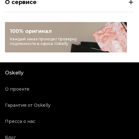
О сервисе
Раздел
Женское
Категория
Футболки
Бренд
MIU MIU
100% оригинал
Материал одежды
Хлопок
Каждый заказ проходит проверку
подлинности в офисе Oskelly
Цвет
Бежевый
Состояние товара
Отличное состояние
Продавец
Частный продавец
Oskelly
Oskelly ID
5680458
О проекте
Гарантия от Oskelly
Пресса о нас
Блог