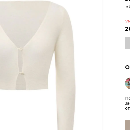
Б
2
2
О
П
Ja
от