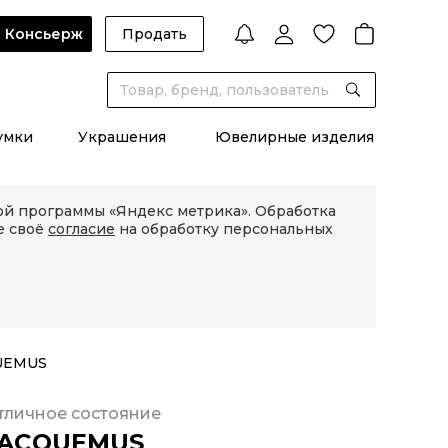
Консьерж
Продать
умки
Украшения
Ювелирные изделия
кой программы «Яндекс метрика». Обработка
е своё
согласие
на обработку персональных
UEMUS
тличное состояние
JACQUEMUS