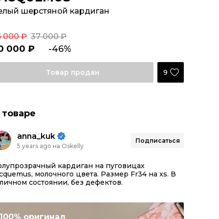
елый шерстяной кардиган
5 000 ₽
37 000 ₽
0 000 ₽
-46%
9
Товар продан
 товаре
anna_kuk
Подписаться
5 years ago на Oskelly
олупрозрачный кардиган на пуговицах
cquemus, молочного цвета. Размер Fr34 на xs. В
личном состоянии, без дефектов.
100% оригинал