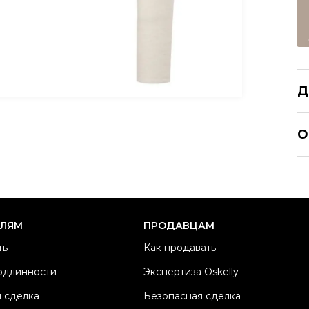
Д
J
О
Ра
Ка
Б
М
ЕЛЯМ
ПРОДАВЦАМ
Ц
ть
Как продавать
Со
одлинности
Экспертиза Oskelly
П
 сделка
Безопасная сделка
Os