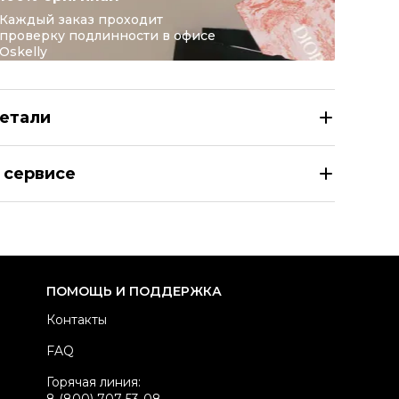
Каждый заказ проходит
проверку подлинности в офисе
Oskelly
етали
ACQUEMUS Белый шерстяной кардиган
 сервисе
здел
Женское
тегория
Кардиганы
ренд
JACQUEMUS
атериал одежды
Шерсть
ПОМОЩЬ И ПОДДЕРЖКА
вет
Белый
Контакты
стояние товара
Отличное состояние
FAQ
родавец
Частный продавец
Горячая линия:
kelly ID
3145900