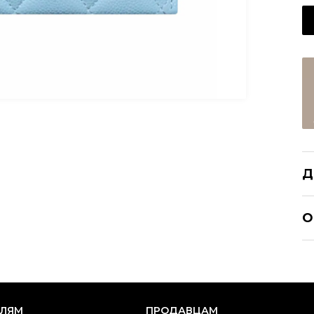
Д
CH
О
Ра
Ка
Б
Ц
ЕЛЯМ
ПРОДАВЦАМ