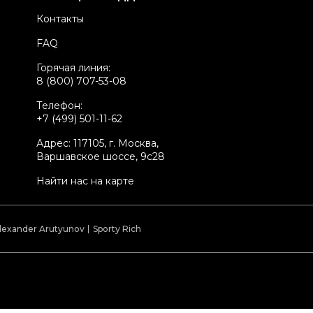
атериал кошельков
Кожа
Контакты
оробка
Да
FAQ
стояние товара
Отличное состояние
Горячая линия:
родавец
Ресейл магазин
8 (800) 707-53-08
kelly ID
2126098
Телефон:
+7 (499) 501-11-62
Адрес: 117105, г. Москва,
Варшавское шоссе, 9с28
Найти нас на карте
lexander Arutyunov
Sporty Rich