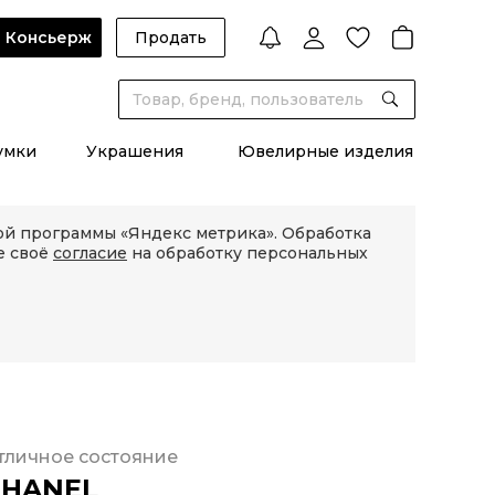
Консьерж
Продать
умки
Украшения
Ювелирные изделия
кой программы «Яндекс метрика». Обработка
е своё
согласие
на обработку персональных
тличное состояние
CHANEL