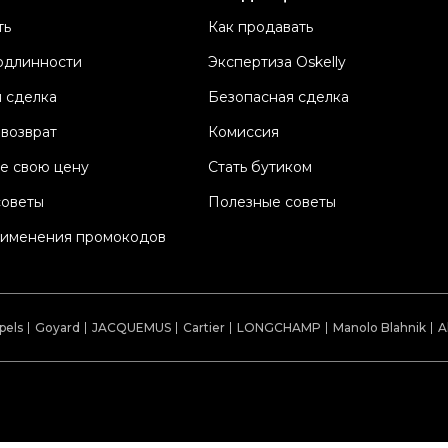
М
ть
Как продавать
К
одлинности
Экспертиза Oskelly
Со
 сделка
Безопасная сделка
П
Os
 возврат
Комиссия
е свою цену
Стать бутиком
советы
Полезные советы
рименения промокодов
pels
Goyard
JACQUEMUS
Cartier
LONGCHAMP
Manolo Blahnik
A