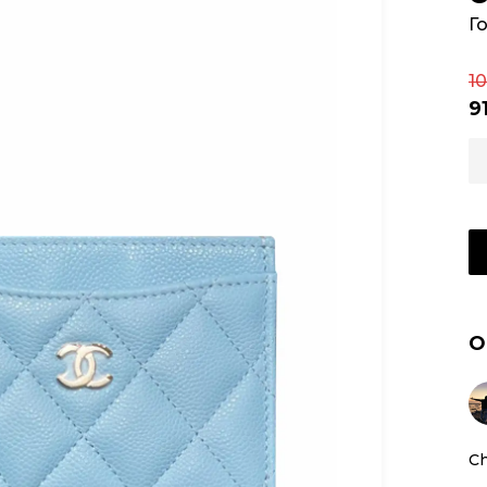
Г
10
9
О
Ch