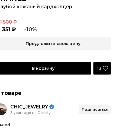
олубой кожаный кардхолдер
1 500 ₽
1 351 ₽
-10%
Предложите свою цену
13
В корзину
 товаре
CHIC_JEWELRY
Подписаться
3 years ago на Oskelly
anel