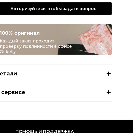
Авторизуйтесь, чтобы задать вопрос
100% оригинал
Каждый заказ проходит
проверку подлинности в офисе
Oskelly
етали
ANEL Голубой кожаный кардхолдер
 сервисе
здел
Женское
тегория
Кардхолдеры
ренд
CHANEL
вет
Голубой
ПОМОЩЬ И ПОДДЕРЖКА