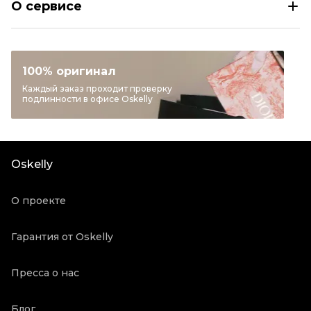
О сервисе
Размер
INT XS
Раздел
Женское
Категория
Коктейльные платья
100% оригинал
Бренд
ALEXANDER MCQUEEN
Каждый заказ проходит проверку
подлинности в офисе Oskelly
Материал одежды
Другое
Цвет
Розовый
Состояние товара
Отличное состояние
Oskelly
Продавец
Частный продавец
Oskelly ID
1094844
О проекте
Гарантия от Oskelly
Пресса о нас
Блог