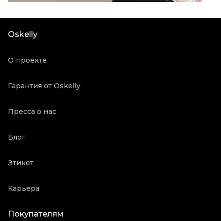
Материал одежды
Ацетат
Состояние товара
Хорошее состояние
Oskelly
Винтаж
Да
Продавец
Частный продавец
О проекте
Oskelly ID
1725177
Гарантия от Oskelly
Пресса о нас
Блог
Этикет
Карьера
Покупателям