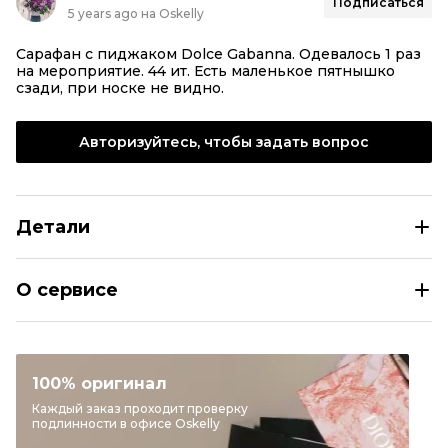
Подписаться
5 years ago на Oskelly
Сарафан с пиджаком Dolce Gabanna. Одевалось 1 раз
на мероприятие. 44 ит. Есть маленькое пятнышко
сзади, при носке не видно.
Авторизуйтесь, чтобы задать вопрос
Детали
DOLCE&GABBANA Зеленое ацетатное коктейльное плат
О сервисе
Размер
IT 44
Раздел
Женское
Категория
Коктейльные платья
100% оригинал
Бренд
DOLCE&GABBANA
Каждый заказ проходит проверку
подлинности в офисе Oskelly
Цвет
Зеленый