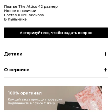
Платье The Attico 42 размер
Новое в наличии
Состав 100% вискоза
В пыльнике
Авторизуйтесь, чтобы задать вопрос
Детали
THE ATTICO Вискозное коктейльное платье
О сервисе
Размер
IT 42
Раздел
Женское
Категория
Коктейльные платья
100% оригинал
Бренд
THE ATTICO
Каждый заказ проходит проверку
подлинности в офисе Oskelly
Материал одежды
Вискоза