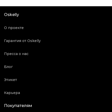
Цвет
Другое
Состояние товара
Новое с биркой
Oskelly
Продавец
Частный продавец
Oskelly ID
3191740
О проекте
Гарантия от Oskelly
Пресса о нас
Блог
Этикет
Карьера
Покупателям