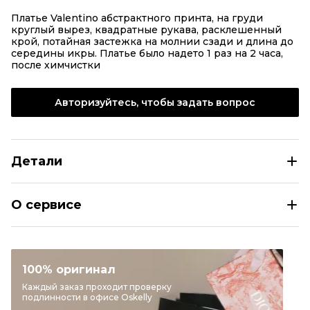
Платье Valentino абстрактного принта, на груди
круглый вырез, квадратные рукава, расклешенный
крой, потайная застежка на молнии сзади и длина до
середины икры. Платье было надето 1 раз на 2 часа,
после химчистки
Авторизуйтесь, чтобы задать вопрос
Детали
VALENTINO Мульти шелковое коктейльное платье
О сервисе
Размер
IT 42
Раздел
Женское
Категория
Коктейльные платья
100% оригинал
Бренд
VALENTINO
Каждый заказ проходит проверку
подлинности в офисе Oskelly
Материал одежды
Шелк