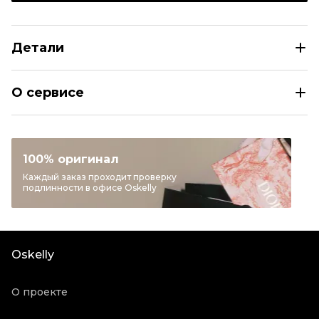
Детали
TIFFANY&CO Розовая платиновая подвеска
О сервисе
Раздел
Женское
Категория
Подвески
Бренд
TIFFANY&CO
100% оригинал
Материал украшений
Платина
Каждый заказ проходит проверку
подлинности в офисе Oskelly
Цвет
Розовый
Состояние товара
Отличное состояние
Продавец
Ресейл магазин
Oskelly
Oskelly ID
2143030
О проекте