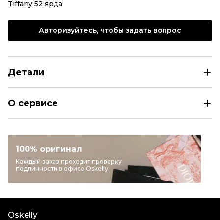
Tiffany 52 ярда
Авторизуйтесь, чтобы задать вопрос
Детали
TIFFANY&CO Белое кольцо из белого золота
О сервисе
Размер
INT M
Раздел
Женское
Категория
Кольца
100% оригинал
Бренд
TIFFANY&CO
Каждый заказ проходит проверку
подлинности в офисе Oskelly
Модель
T
Материал украшений
Белое золото
Цвет
Белый
Oskelly
Состояние товара
Отличное состояние