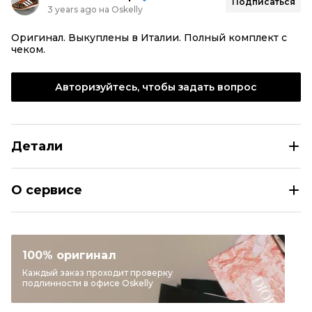
Подписаться
3 years ago на Oskelly
Оригинал. Выкуплены в Италии. Полный комплект с
чеком.
Авторизуйтесь, чтобы задать вопрос
Детали
NEW BALANCE Золотые синтетические кроссовки
О сервисе
Размер
EU 41
Раздел
Женское
Категория
Кроссовки
100% оригинал
Бренд
NEW BALANCE
Каждый заказ проходит проверку
подлинности в офисе Oskelly
Модель
530