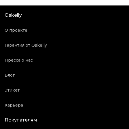
Материал обуви
Синтетика
Цвет
Золотой
Oskelly
Состояние товара
Новое с биркой
Продавец
Частный продавец
О проекте
Oskelly ID
2127334
Гарантия от Oskelly
Пресса о нас
Блог
Этикет
Карьера
Покупателям