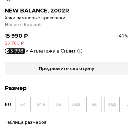
NEW BALANCE
,
2002R
Хаки замшевые кроссовки
Новое с биркой
15 990 ₽
-40%
26 760 ₽
3 998
× 4 платежа в Сплит
Предложите свою цену
Размер
EU
34
34,5
35
35,5
36
36,5
37
Таблица размеров