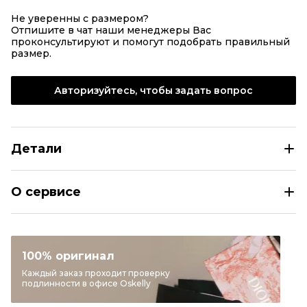
Не уверенны с размером?
Отпишите в чат наши менеджеры Вас
проконсультируют и помогут подобрать правильный
размер.
Авторизуйтесь, чтобы задать вопрос
Детали
NEW BALANCE Хаки замшевые кроссовки
О сервисе
Размер
EU 41,5/42
Раздел
Женское
Категория
Кроссовки
100% оригинал
Бренд
NEW BALANCE
Каждый заказ проходит проверку
подлинности в офисе Oskelly
Модель
2002R