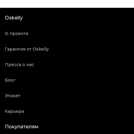
Материал обуви
Замша
Цвет
Хаки
Oskelly
Состояние товара
Новое с биркой
Продавец
Частный продавец
О проекте
Oskelly ID
5290329
Гарантия от Oskelly
Пресса о нас
Блог
Этикет
Карьера
Покупателям