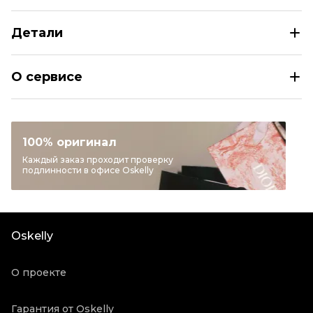
Детали
NEW BALANCE Черные кроссовки
О сервисе
Размер
EU 35/36/36,5/37/37,5/38/39/40
Раздел
Женское
Категория
Кроссовки
100% оригинал
Бренд
NEW BALANCE
Каждый заказ проходит проверку
подлинности в офисе Oskelly
Материал обуви
Другое
Цвет
Черный
Состояние товара
Новое с биркой
Oskelly
Продавец
Бутик
Oskelly ID
5352361
О проекте
Гарантия от Oskelly