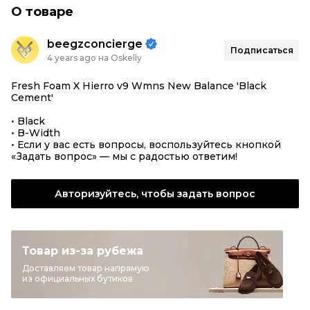
О товаре
beegzconcierge
Подписаться
4 years ago на Oskelly
Fresh Foam X Hierro v9 Wmns New Balance 'Black
Cement'
• Black
• B-Width
• Если у вас есть вопросы, воспользуйтесь кнопкой
«Задать вопрос» — мы с радостью ответим!
Авторизуйтесь, чтобы задать вопрос
Товар из-за рубежа
Доставляем товар напрямую
из официальных бутиков