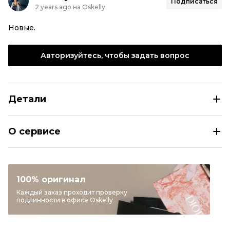
Подписаться
2 years ago на Oskelly
Новые.
Авторизуйтесь, чтобы задать вопрос
Детали
VALENTINO Красные текстильные кроссовки
О сервисе
Размер
EU 38,5
Раздел
Женское
Категория
Кроссовки
100% оригинал
Бренд
VALENTINO
Каждый заказ проходит проверку
подлинности в офисе Oskelly
Модель
Rockstud
Материал обуви
Текстиль