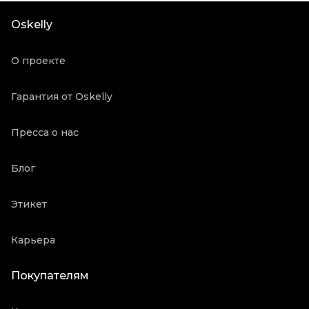
Цвет
Красный
Oskelly
Коробка
Да
Пыльник
Да
О проекте
Состояние товара
Новое с биркой
Продавец
Частный продавец
Гарантия от Oskelly
Oskelly ID
2126980
Пресса о нас
Блог
Этикет
Карьера
Покупателям