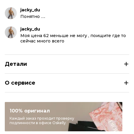
jacky_du
Понятно ….
jacky_du
Моя цена 62 меньше не могу , поищите где то
сейчас много всего
Детали
VALENTINO Синие кожаные кроссовки
О сервисе
Размер
IT 37/39
Раздел
Женское
Категория
Кроссовки
100% оригинал
Бренд
VALENTINO
Каждый заказ проходит проверку
подлинности в офисе Oskelly
Модель
Lacerunner