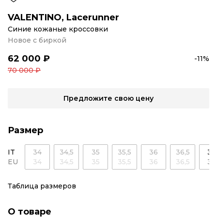
VALENTINO
,
Lacerunner
Синие кожаные кроссовки
Новое с биркой
62 000 ₽
-11%
70 000 ₽
Предложите свою цену
Размер
IT
34
34,5
35
35,5
36
36,5
37
EU
34
34,5
35
35,5
36
36,5
37
Таблица размеров
О товаре