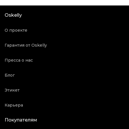
Цвет
Черный
Состояние товара
Отличное состояние
Oskelly
Продавец
Частный продавец
Oskelly ID
2126440
О проекте
Гарантия от Oskelly
Пресса о нас
Блог
Этикет
Карьера
Покупателям