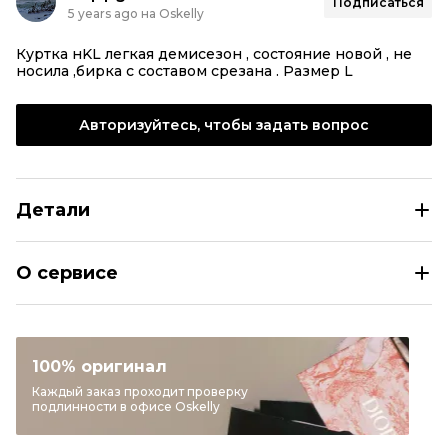
Подписаться
5 years ago на Oskelly
Куртка нKL легкая демисезон , состояние новой , не
носила ,бирка с составом срезана . Размер L
Авторизуйтесь, чтобы задать вопрос
Детали
KARL LAGERFELD Черная куртка
О сервисе
Размер
INT L
Раздел
Женское
Категория
Куртки
100% оригинал
Бренд
KARL LAGERFELD
Каждый заказ проходит проверку
подлинности в офисе Oskelly
Материал одежды
Другое