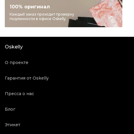
Категория
Куртки
100% оригинал
Бренд
VERSACE
Каждый заказ проходит проверку
подлинности в офисе Oskelly
Материал одежды
Другое
Цвет
Серый
Состояние товара
Новое с биркой
Oskelly
Продавец
Персональный шопер
Oskelly ID
3192053
О проекте
Гарантия от Oskelly
Пресса о нас
Блог
Этикет