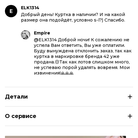
ELK1314
E
Добрый день! Куртка в наличии? И на какой
размер она подойдёт, условно s-l?) Спасибо.
Empire
@ELK1314 Доброй ночи! К сожалению не
успела Вам ответить, Вы уже оплатили.
Буду вынуждена отклонить заказ, так как
куртка в маркировке бренда 42 уже
продана.😔Так как лотов слишком много,
не успеваю порой удалять вовремя. Мои
извинения!🙏🙏🙏
Детали
VERSACE Серая куртка
О сервисе
Размер
IT 42
Раздел
Женское