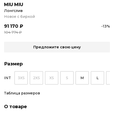
MIU MIU
Лонгслив
Новое с биркой
91 170 ₽
-13%
104 774 ₽
Предложите свою цену
Размер
INT
3XS
2XS
XS
S
M
L
X
Таблица размеров
О товаре