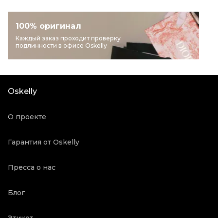
Раздел
Женское
Категория
Лонгсливы
100% оригинал
Бренд
MIU MIU
Каждый заказ проходит проверку
подлинности в офисе Oskelly
Материал одежды
Другое
Цвет
Бежевый
Состояние товара
Новое с биркой
Oskelly
Продавец
Бутик
Oskelly ID
5400404
О проекте
Гарантия от Oskelly
Пресса о нас
Блог