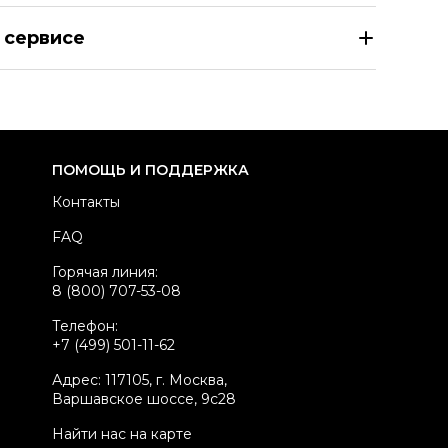
EZY Лонгслив
 сервисе
азмер
INT XL
здел
Мужское
тегория
Лонгсливы
ренд
YEEZY
ПОМОЩЬ И ПОДДЕРЖКА
вет
Белый
Контакты
териал футболок
Хлопок
FAQ
стояние товара
Новое с биркой
Горячая линия:
родавец
Частный продавец
8 (800) 707-53-08
kelly ID
3145762
Телефон:
+7 (499) 501-11-62
Адрес: 117105, г. Москва,
Варшавское шоссе, 9с28
Найти нас на карте