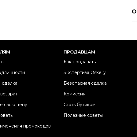
YE
О
Р
Ра
Ка
Б
ЕЛЯМ
ПРОДАВЦАМ
Ц
ть
Как продавать
Ма
одлинности
Экспертиза Oskelly
Со
 сделка
Безопасная сделка
П
Os
 возврат
Комиссия
е свою цену
Стать бутиком
советы
Полезные советы
рименения промокодов