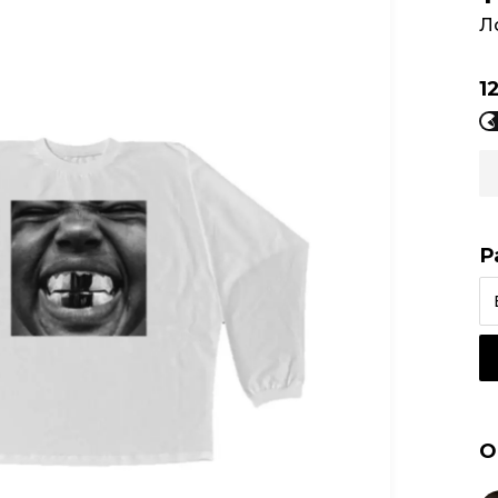
Л
1
Р
О