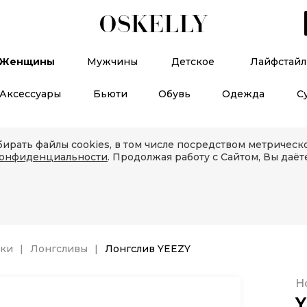
Женщины
Мужчины
Детское
Лайфстайл
Аксессуары
Бьюти
Обувь
Одежда
С
ирать файлы cookies, в том числе посредством метричес
конфиденциальности
. Продолжая работу с Сайтом, Вы даёт
лки
Лонгсливы
Лонгслив YEEZY
Н
Y