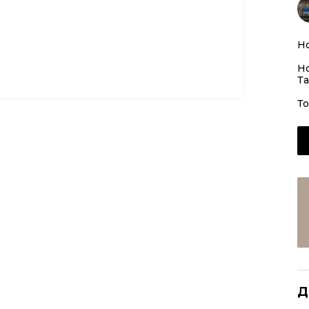
Но
Но
Та
То
Д