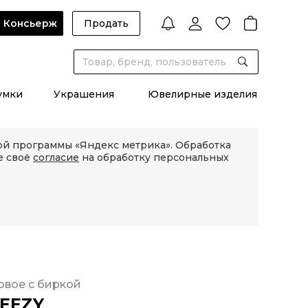
Консьерж
Продать
умки
Украшения
Ювелирные изделия
кой программы «Яндекс метрика». Обработка
е своё
согласие
на обработку персональных
овое с биркой
EEZY